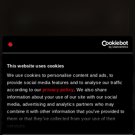
Comment puis-je proposer mes
idées ?
Qu’arrive-t-il à mon idée de la
communauté une fois proposée ?
This website uses cookies
We use cookies to personalise content and ads, to
provide social media features and to analyse our traffic
Comment faire pour voter pour des
idées ?
according to our
privacy policy
. We also share
information about your use of our site with our social
UNE ERREUR INATTENDUE EST SURVENUE.
media, advertising and analytics partners who may
VEUILLEZ RÉESSAYER PLUS TARD. SI LE
combine it with other information that you’ve provided to
Est-ce que mes idées seront
them or that they’ve collected from your use of their
PROBLÈME PERSISTE, MERCI DE
ajoutées au jeu ?
services.
CONTACTER NOTRE SUPPORT.