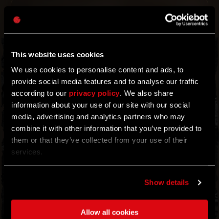
¿Cómo enviar mis ideas?
This website uses cookies
¿Qué pasará con mi idea una vez que
la publique?
We use cookies to personalise content and ads, to
provide social media features and to analyse our traffic
according to our
privacy policy
. We also share
information about your use of our site with our social
¿Cómo puedo votar ideas?
media, advertising and analytics partners who may
HUBO UN ERROR INESPERADO. INTÉNTALO
combine it with other information that you’ve provided to
DE NUEVO MÁS TARDE. SI EL PROBLEMA
them or that they’ve collected from your use of their
PERSISTE, CONTACTA CON SOPORTE.
services.
¿Se añadirán mis ideas al juego?
VOLVER
Show details
¿Cómo puedo asegurarme de que mi
idea reciba más votos positivos?
Allow all cookies