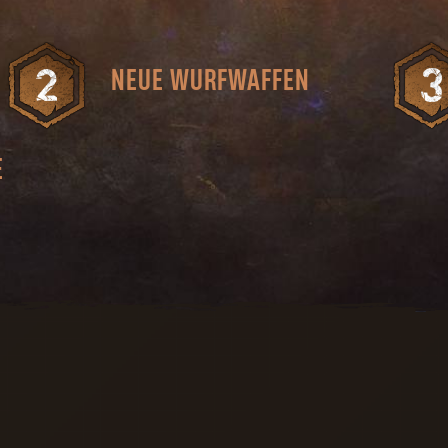
NEUE WURFWAFFEN
Mit explosiven Wurfmessern und
Shuriken hältst du dir Feinde vom
Leib.