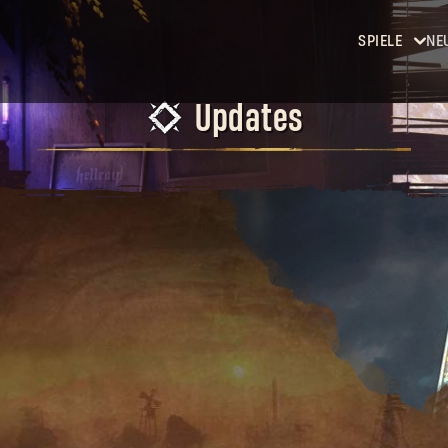
SPIELE
NE
Dying
Updates
Light
Dying
Light 2:
Stay
Human
Dying
Light: The
Beast