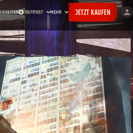
JETZT KAUFEN
UIGKEITEN
OUTPOST
MEHR
Startseite
Events
Kopfgelder
Goodies
Waffenkammer
Karten
Bordereaux