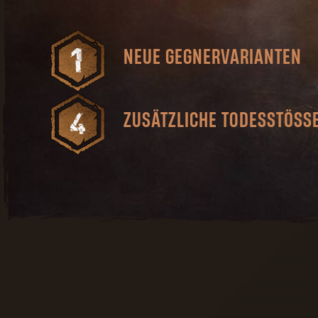
NEUE GEGNERVARIANTEN
Befallene Spucker, Unholdrufer,
Gastank-Befallene und mehr!
ZUSÄTZLICHE TODESSTÖSSE
Noch brutalere Wege,
schwächliche Feinde zur Strecke
zu bringen.