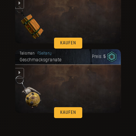
 el
KAUFEN
Deine Belohnung ist freigeschaltet
Talisman
Selten
worden.
Preis:
5
Geschmacksgranate
 el
KAUFEN