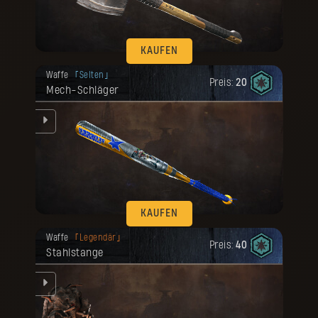
KAUFEN
Deine Belohnung ist freigeschaltet
Waffe
Selten
worden.
Preis:
20
Mech-Schläger
KAUFEN
Deine Belohnung ist freigeschaltet
Waffe
Legendär
worden.
Preis:
40
Stahlstange
t.