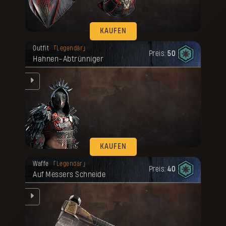
KAUFEN
Deine Belohnung ist freigeschaltet
Outfit
Legendär
worden.
Preis:
50
Hahnen-Abtrünniger
um
KAUFEN
Deine Belohnung ist freigeschaltet
Waffe
Legendär
worden.
Preis:
40
Auf Messers Schneide