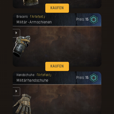
KAUFEN
Deine Belohnung ist freigeschaltet
Bracers
Artefakt
worden.
Preis:
15
Militär-Armschienen
KAUFEN
Deine Belohnung ist freigeschaltet
Handschuhe
Artefakt
worden.
Preis:
15
Militärhandschuhe
u