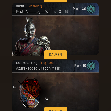
Deine Belohnung ist freigeschaltet
Outfit
Legendär
worden.
Preis:
30
Post-Apo Dragon Warrior Outfit
KAUFEN
Deine Belohnung ist freigeschaltet
Kopfbedeckung
Legendär
worden.
Preis:
10
Azure-edged Dragon Mask