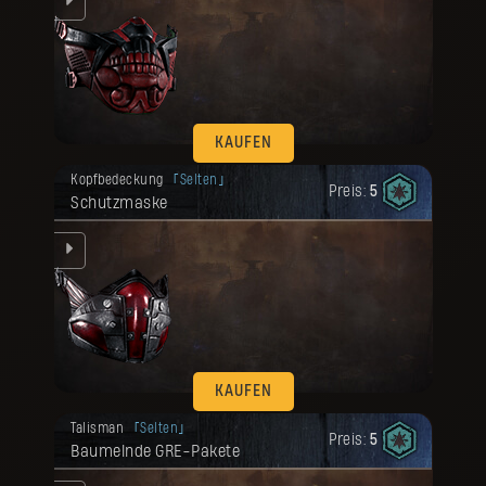
KAUFEN
Deine Belohnung ist freigeschaltet
Kopfbedeckung
Selten
worden.
Preis:
5
Schutzmaske
KAUFEN
Deine Belohnung ist freigeschaltet
Talisman
Selten
worden.
Preis:
5
Baumelnde GRE-Pakete