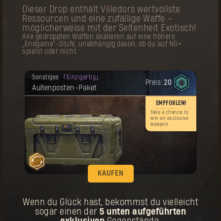
Dieser Drop enthält Villedors wertvollste
Deine Belohnung ist freigeschaltet
Outfit
Legendär
worden.
Ressourcen und eine zufällige Waffe –
Preis:
60
Urpilger-Outfit
möglicherweise mit der Seltenheit Exotisch!
Alle gedroppten Waffen skalieren auf eine höhere
Er
„Endgame“-Stufe, unabhängig davon, ob du auf NG+
spielst oder nicht.
d –
n
Deine Belohnung ist freigeschaltet
Sonstiges
Einzigartig
worden.
Preis:
20
Außenposten-Paket
Zur Erinnerung! Dieser Gegenstand kann
mehrmals gekauft werden.
EMPFOHLEN!
KAUFEN
Take a chance to
win an exclusive
Deine Belohnung ist freigeschaltet
weapon.
Talisman
Artefakt
worden.
Preis:
20
Urpilger-Talisman
KAUFEN
Wenn du Glück hast, bekommst du vielleicht
sogar einen der
5 unten aufgeführten