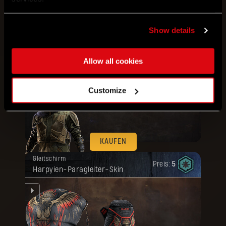
KAUFEN
Show details
Deine Belohnung ist freigeschaltet
Bundle
Artefakt
worden.
Preis:
Militär-Outfit + Rüstung von
80
Allow all cookies
Ausrüstung
Customize
KAUFEN
Deine Belohnung ist freigeschaltet
Gleitschirm
worden.
Preis:
5
Harpyien-Paragleiter-Skin
er-