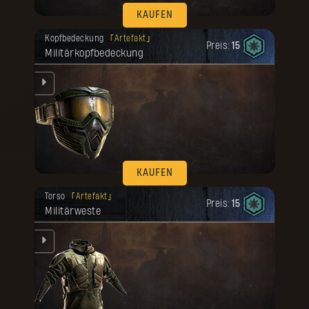
KAUFEN
Deine Belohnung ist freigeschaltet
Kopfbedeckung
Artefakt
worden.
Preis:
15
Militärkopfbedeckung
e
rte
KAUFEN
Deine Belohnung ist freigeschaltet
Torso
Artefakt
worden.
Preis:
15
Militärweste
.
e
rte