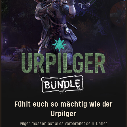
Einige Dinge, die du dabei beachten solltest:
Pilger-Marken können zum Kauf von Ausrüstung
sowohl in Dying Light als auch Dying Light 2: Stay
Human verwendet werden
Es werden regelmäßig neue Gegenstände
hinzukommen
Gegenstände mit diesem Symbol können
mehrfach gekauft werden
Jede Waffe kommt mit einem einzigartigen
Entwurf, den du in einem separaten Slot in
deinem Versteck im Spiel einlösen kannst.
Fühlt euch so mächtig wie der
Urpilger
Pilger müssen auf alles vorbereitet sein. Daher