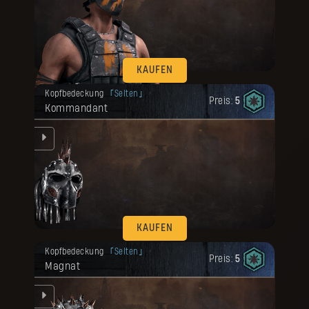
KAUFEN
Deine Belohnung ist freigeschaltet
Kopfbedeckung
Selten
worden.
Preis:
5
Kommandant
e
KAUFEN
Deine Belohnung ist freigeschaltet
Kopfbedeckung
Selten
worden.
Preis:
5
Magnat
e