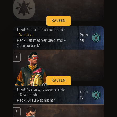
en.
KAUFEN
Deine Belohnung ist freigeschaltet
Trikot-Ausrüstungsgegenstände
worden.
Preis:
Artefakt
Pack „Ultimativer Gladiator-
40
Quarterback“
en.
KAUFEN
Deine Belohnung ist freigeschaltet
Trikot-Ausrüstungsgegenstände
worden.
Preis:
Gewöhnlich
15
Pack „Grau & schlicht“