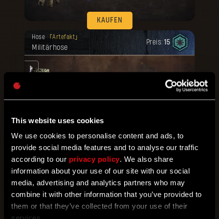
KAUFEN
Deine Belohnung ist freigeschaltet
Hose
Artefakt
worden.
Preis:
15
Militärhose
e
rte
This website uses cookies
KAUFEN
We use cookies to personalise content and ads, to
Deine Belohnung ist freigeschaltet
provide social media features and to analyse our traffic
Schuhe
Artefakt
worden.
Preis:
15
according to our
privacy policy
. We also share
Militärstiefel
information about your use of our site with our social
mm.
media, advertising and analytics partners who may
combine it with other information that you’ve provided to
them or that they’ve collected from your use of their
services.