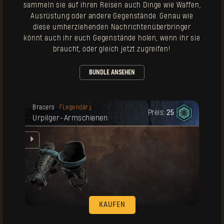
sammeln sie auf ihren Reisen auch Dinge wie Waffen,
Ausrüstung oder andere Gegenstände. Genau wie
diese umherziehenden Nachrichtenüberbringer
könnt auch ihr euch Gegenstände holen, wenn ihr sie
braucht, oder gleich jetzt zugreifen!
BUNDLE ANSEHEN
Deine Belohnung ist freigeschaltet
Bracers
Legendär
worden.
Preis:
25
Urpilger-Armschienen
hen
KAUFEN
Deine Belohnung ist freigeschaltet
Handschuhe
Legendär