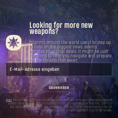
Looking for more new
weapons?
Pilgrims around the world use it to stay up
to date on the biggest news, events,
updates or special deals. It might be just
the thing to help you navigate and prepare
for the threats that await.
E-Mail-Adresse eingeben
ABONNIEREN
Hier
finden Sie Informationen darüber, wie wir Ihre personenbezogenen
Daten verarbeiten, einschließlich Ihrer grundlegenden Rechte. Der für
die Verarbeitung Ihrer personenbezogenen Daten Verantwortliche ist
Techland S.A. mit eingetragenem Sitz in Wrocław.