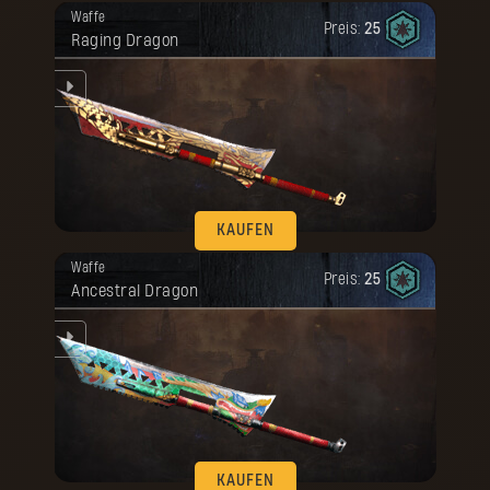
Deine Belohnung ist freigeschaltet
KAUFEN
Waffe
worden.
Preis:
25
Raging Dragon
KAUFEN
Deine Belohnung ist freigeschaltet
Waffe
worden.
Preis:
25
Ancestral Dragon
KAUFEN