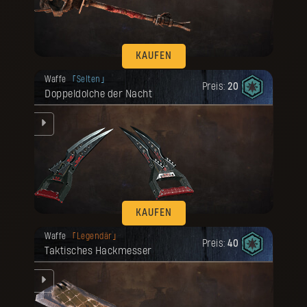
KAUFEN
Deine Belohnung ist freigeschaltet
Waffe
Selten
worden.
Preis:
20
Doppeldolche der Nacht
KAUFEN
Deine Belohnung ist freigeschaltet
Waffe
Legendär
worden.
Preis:
40
Taktisches Hackmesser