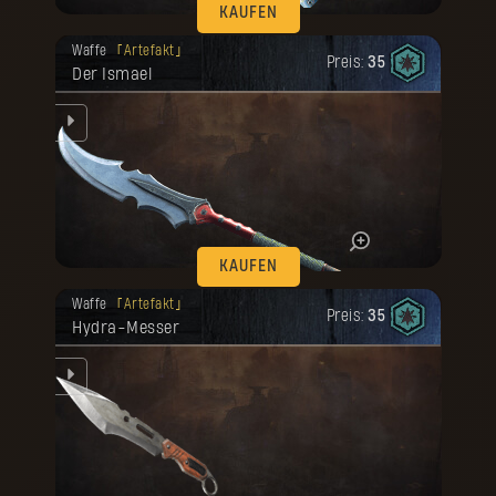
KAUFEN
Deine Belohnung ist freigeschaltet
Waffe
Artefakt
worden.
Preis:
35
Der Ismael
e
ll
.
KAUFEN
Deine Belohnung ist freigeschaltet
Waffe
Artefakt
worden.
Preis:
35
Hydra-Messer