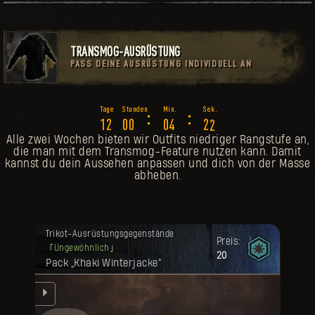
TRANSMOG-AUSRÜSTUNG
PASS DEINE AUSRÜSTUNG INDIVIDUELL AN
:
:
8
1
2
0
0
0
4
1
9
Alle zwei Wochen bieten wir Outfits niedriger Rangstufe an,
die man mit dem Transmog-Feature nutzen kann. Damit
kannst du dein Aussehen anpassen und dich von der Masse
abheben.
Deine Belohnung ist freigeschaltet
Trikot-Ausrüstungsgegenstände
worden.
Preis:
Ungewöhnlich
20
Pack „Khaki Winterjacke“