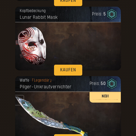
KAUFEN
Deine Belohnung ist freigeschaltet
Kopfbedeckung
worden.
Preis:
5
Lunar Rabbit Mask
KAUFEN
Deine Belohnung ist freigeschaltet
Waffe
Legendär
worden.
Preis:
50
Pilger-Unkrautvernichter
NEU!
ike