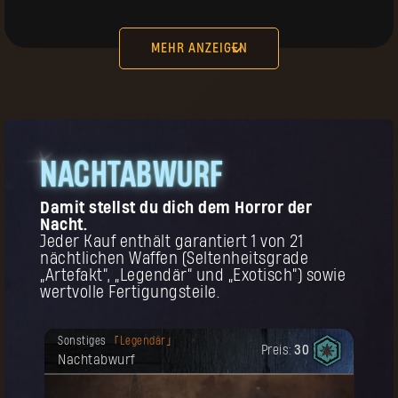
worden.
Preis:
15
Urpilger-Handschuhe
MEHR ANZEIGEN
kt,
NACHTABWURF
KAUFEN
Deine Belohnung ist freigeschaltet
Kopfbedeckung
Legendär
Damit stellst du dich dem Horror der
worden.
Preis:
25
Urpilger-Kopfbedeckung
Nacht.
Jeder Kauf enthält garantiert 1 von 21
nächtlichen Waffen (Seltenheitsgrade
d
„Artefakt“, „Legendär“ und „Exotisch“) sowie
s
.
wertvolle Fertigungsteile.
Deine Belohnung ist freigeschaltet
Sonstiges
Legendär
worden.
Preis:
30
Nachtabwurf
Zur Erinnerung! Dieser Gegenstand kann
KAUFEN
mehrmals gekauft werden.
Deine Belohnung ist freigeschaltet