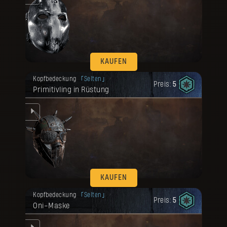
KAUFEN
Deine Belohnung ist freigeschaltet
Kopfbedeckung
Selten
worden.
Preis:
5
Primitivling in Rüstung
KAUFEN
Deine Belohnung ist freigeschaltet
Kopfbedeckung
Selten
worden.
Preis:
5
Oni-Maske