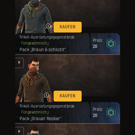
en.
KAUFEN
Deine Belohnung ist freigeschaltet
Trikot-Ausrüstungsgegenstände
worden.
Preis:
Ungewöhnlich
20
Pack „Braun & schlicht“
en.
KAUFEN
Deine Belohnung ist freigeschaltet
Trikot-Ausrüstungsgegenstände
worden.
Preis:
Ungewöhnlich
20
Pack „Grauer Rocker“