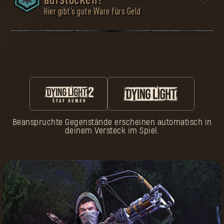
aufstocken?
Hier gibt’s gute Ware fürs Geld
Überleben heißt, vorbereitet zu sein. Viele Pilger kamen
zu früh ums Leben, weil sie die Gefahren des Ödlands
unterschätzt haben. Erleide nicht ihr Schicksal. In der
Waffenkammer findest du die nötige Ausrüstung für
deine Reise. Wähle sorgfältig, denn nichts auf dieser
Welt ist umsonst.
Beanspruchte Gegenstände erscheinen automatisch in
Befolge drei einfache Schritte:
deinem Versteck im Spiel.
Passe deinen
Charakter
in Dying Light an
Genieße dein Hab
und Gut
Steig im
Gib Pilger-Marken
Ansehensrang auf
aus
Verdiene Pilger-
Kaufe exklusive
Marken
Ausrüstung