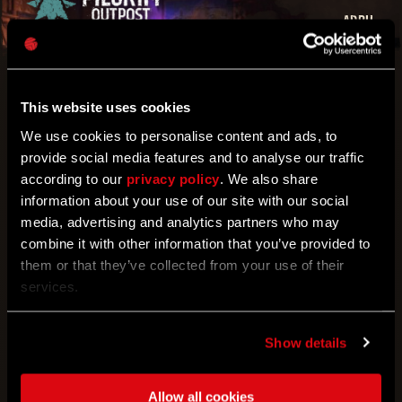
APRIL
2023
CONTRATS DE PÈLERIN
This website uses cookies
Activez les contrats et terminez-les
We use cookies to personalise content and ads, to
L'ARMURERIE
provide social media features and to analyse our traffic
according to our
privacy policy
. We also share
Obtenez des tenues, des nouveaux
information about your use of our site with our social
équipements et plus encore !
media, advertising and analytics partners who may
JETONS DE PÈLERIN
combine it with other information that you’ve provided to
Une nouvelle monnaie à collecter
them or that they’ve collected from your use of their
POINTS DE RÉPUTATION DE PÈLERIN
services.
Devenez le meilleur pèlerin de la nature
sauvage
Show details
ET PLUS ENCORE !
Allow all cookies