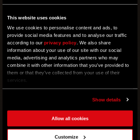
Light 2 Stay Human !
Récoltez des enveloppes rouges, terminez des contrats
et gagnez des récompenses exclusives.
This website uses cookies
We use cookies to personalise content and ads, to
provide social media features and to analyse our traffic
according to our
privacy policy
. We also share
information about your use of our site with our social
media, advertising and analytics partners who may
combine it with other information that you’ve provided to
them or that they’ve collected from your use of their
services.
02/12/2026
Show details
Le retour des événements Super Crane et
Allow all cookies
Faible gravité !
Célébrez le 11e anniversaire et gagnez des armes
légendaires
Customize