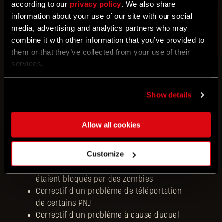
according to our
privacy policy
. We also share
information about your use of our site with our social
Correctif d'un problème où les coups de
media, advertising and analytics partners who may
grâce n'apparaissaient pas assez souvent
combine it with other information that you’ve provided to
dans les niveaux NP+ supérieurs
them or that they’ve collected from your use of their
Correctif d'un problème où la carte
services.
pivotait à 90° après avoir cliqué sur
quitter et continuer
Show details
Correctif de rencontres qui restaient
parfois bloquées
Correctif d'un problème à cause duquel
Allow all cookies
les bonbonnes de gaz et les Suicidaires
explosaient instantanément
Customize
Correctif d'un problème où certains
chemins de patrouille de Hurleurs
étaient bloqués par des zombies
Correctif d'un problème de téléportation
de certains PNJ
Correctif d'un problème à cause duquel