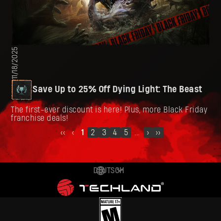
11/18/2025
Save Up to 25% Off Dying Light: The Beast
The first-ever discount is here! Plus, more Black Friday
franchise deals!
‹‹
‹
1
2
3
4
5
...
›
››
DEUTSCH
ENGLISH
ESPAÑOL
FRANÇAIS