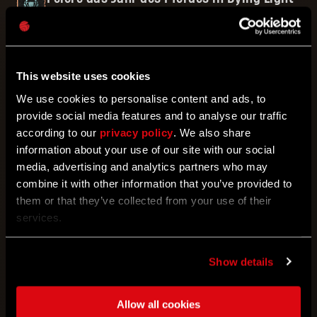
2: Stay Human!
Sammle rote Umschläge, schließe Kopfgelder ab und
verdiene exklusive Prämien.
This website uses cookies
We use cookies to personalise content and ads, to
provide social media features and to analyse our traffic
according to our
privacy policy
. We also share
information about your use of our site with our social
media, advertising and analytics partners who may
combine it with other information that you’ve provided to
them or that they’ve collected from your use of their
02/12/2026
services.
Show details
Die Events Super Crane und Low Gravity
sind wieder da!
Allow all cookies
Feiern Sie das 11. Jubiläum und gewinnen Sie Waffen