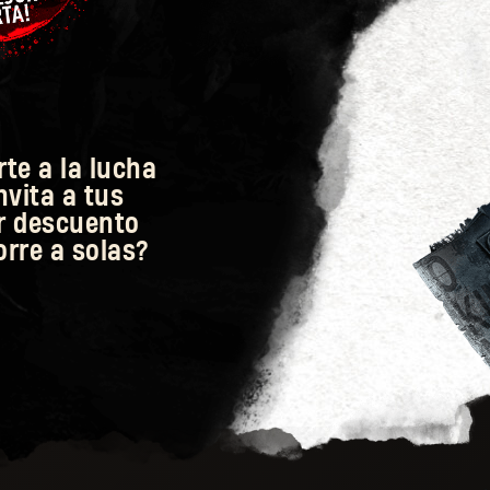
te a la lucha
nvita a tus
r descuento
orre a solas?