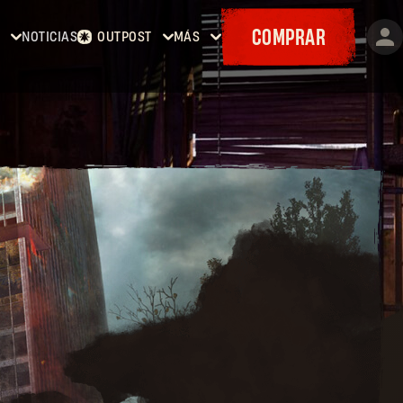
COMPRAR
NOTICIAS
OUTPOST
MÁS
ing
Inicio
Eventos
Contratos
Cositas
ing
Armería
Mapas
:
Cupones
ing
The