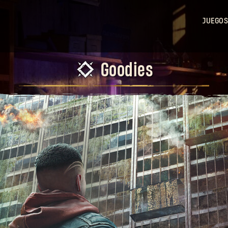
JUEGOS
Dy
Light
Dy
Goodies
Light 2
Stay
Human
Dy
Light: 
Beast