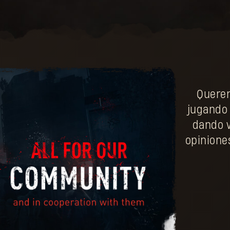
Querem
jugando 
dando v
opinione