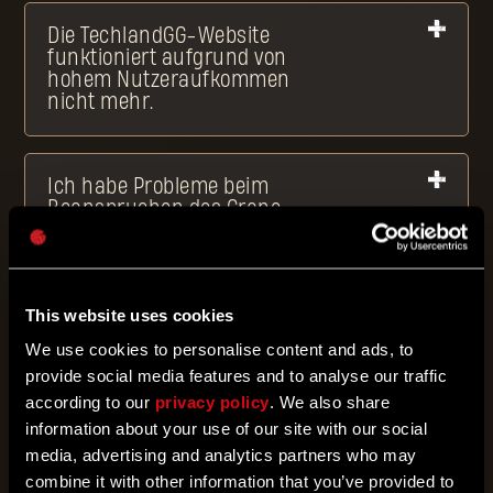
Die TechlandGG-Website
funktioniert aufgrund von
hohem Nutzeraufkommen
nicht mehr.
Ich habe Probleme beim
Beanspruchen des Crane-
Bundles. Ich besitze beide
Spiele und mein Spielkonto ist
mit TechlandGG verbunden,
kann den Gegenstand aber
This website uses cookies
dennoch nicht beanspruchen.
We use cookies to personalise content and ads, to
provide social media features and to analyse our traffic
Dying Light Outpost-Quests
according to our
privacy policy
. We also share
information about your use of our site with our social
media, advertising and analytics partners who may
Wieso kann ich den
combine it with other information that you’ve provided to
aktualisierten Fortschritt nicht