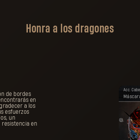
Honra a los dragones
Tu re
Acc. Cab
ón de bordes
Máscara
 encontrarás en
agradecer a los
us esfuerzos
dos, un
 resistencia en