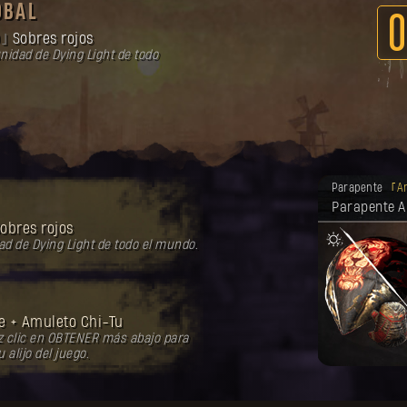
OBAL
0
0
Sobres rojos
idad de Dying Light de todo
Tu recompe
Parapente
A
Parapente Al
obres rojos
d de Dying Light de todo el mundo.
re + Amuleto Chi-Tu
az clic en OBTENER más abajo para
 alijo del juego.