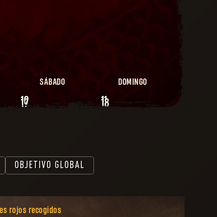
SÁBADO
DOMINGO
10
11
17
18
OBJETIVO GLOBAL
es rojos recogidos