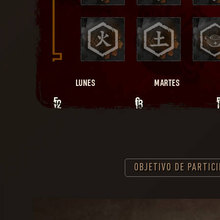
LUNES
MARTES
5
6
12
13
OBJETIVO DE PARTIC