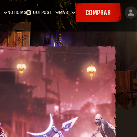
COMPRAR
NOTICIAS
OUTPOST
MÁS
ing
Inicio
Eventos
Contratos
Cositas
ing
Armería
Mapas
:
Cupones
ing
The