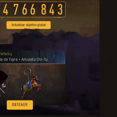
4
7
6
6
8
4
3
Actualizar objetivo global
nsa se desbloqueó.
rtefacto
a de Tigre + Amuleto Chi-Tu
OBTENER