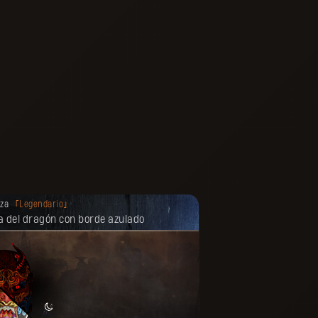
compensa se desbloqueó.
eza
Legendario
 del dragón con borde azulado