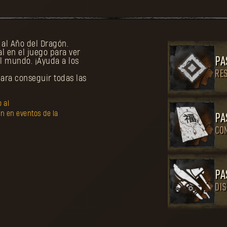
 al Año del Dragón.
l en el juego para ver
PA
l mundo. ¡Ayuda a los
RES
para conseguir todas las
 al
 en eventos de la
PA
CO
PA
DI