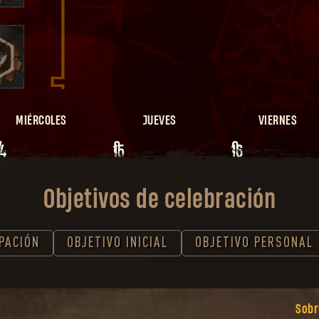
MIÉRCOLES
JUEVES
VIERNES
7
8
9
14
15
16
Objetivos de celebración
IPACIÓN
OBJETIVO INICIAL
OBJETIVO PERSONAL
Sobr