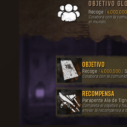
OBJETIVO GL
Recoge
4,000,00
Colabora con la comun
el mundo.
OBJETIVO
Recoge
4,000,000
S
Colabora con la comunida
RECOMPENSA
Parapente Ala de Tig
Completa el objetivo y h
enviar la recompensa a tu