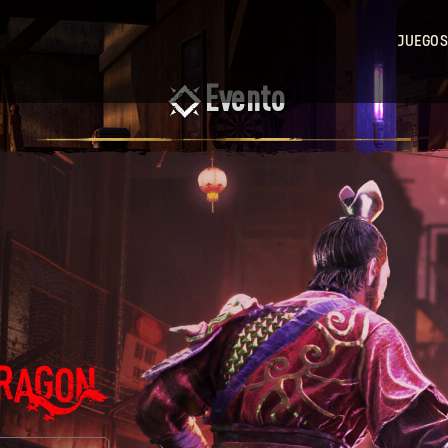
JUEGOS
Dy
Evento
Light
Dy
Light 2
Stay
Human
Dy
Light: 
Beast