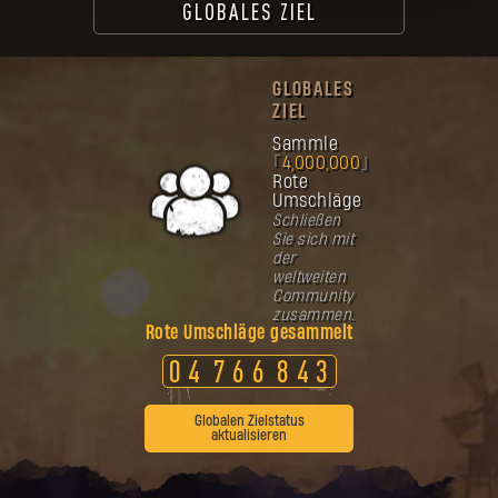
GLOBALES ZIEL
GLOBALES
ZIEL
Sammle
4,000,000
Rote
Umschläge
Schließen
Sie sich mit
der
weltweiten
Community
zusammen.
Rote Umschläge gesammelt
0
4
7
6
6
8
4
3
Globalen Zielstatus
aktualisieren