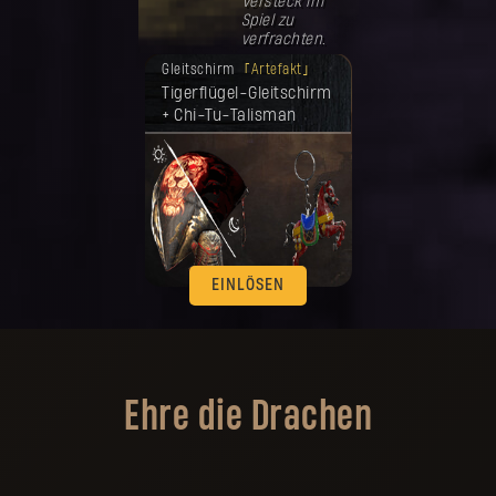
Versteck im
Spiel zu
verfrachten.
Deine Belohnung ist freigeschaltet
Gleitschirm
Artefakt
worden.
Tigerflügel-Gleitschirm
+ Chi-Tu-Talisman
EINLÖSEN
Ehre die Drachen