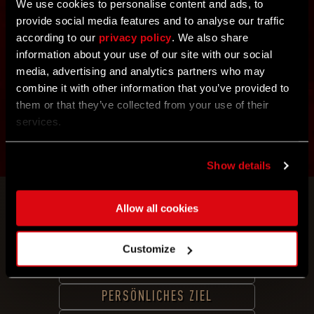
We use cookies to personalise content and ads, to
17 SAMSTAG
provide social media features and to analyse our traffic
FEUER
DRACHEN
according to our
privacy policy
. We also share
information about your use of our site with our social
media, advertising and analytics partners who may
combine it with other information that you’ve provided to
18 SONNTAG
them or that they’ve collected from your use of their
ERD
DRACHEN
services.
Show details
Feierziele
Allow all cookies
TEILNAHME-ZIEL
Customize
AUFWÄRM-ZIEL
PERSÖNLICHES ZIEL