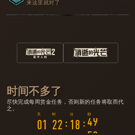
来这里就对了
对漫游者来说，在危险的世界中独自前行并不是什么新
鲜事。尽管困难重重，孤独的旅行者仍会接手别人不愿
面对的任务，借机谋求自己的利益。是时候该出发了，
处理各种任务并升级。
开始挑战，然后：
开启赏金任务
游玩《消逝的光芒》
返回漫游者哨站
选择下方的赏金任务
完成游戏内的赏金任务
领取声望值
时间不多了
具体流程：
尽快完成每周赏金任务，否则新的任务将取而代
之。
7
每周返回以开启新的赏金任务
确保漫游者哨站的档案已关联您的游戏平台
:
:
0
1
2
2
1
8
4
8
玩《消逝的光芒》或《消逝的光芒2：坚守人性》，赚
取并累积足够的声望值来提升声望级别