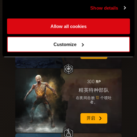
Show details
RP
200
精英空降兵
Allow all cookies
使用滑翔伞或在空中行进
3000
米。
Customize
开启
RP
300
精英特种部队
在夜间击败
10
个喷吐
者。
开启