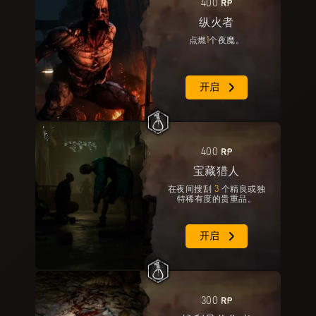
RP
400
纵火者
点燃
1
个夜魔。
开启
RP
400
宝藏猎人
在夜间搜刮
3
个精良或独
特稀有度的贵重品。
开启
RP
300