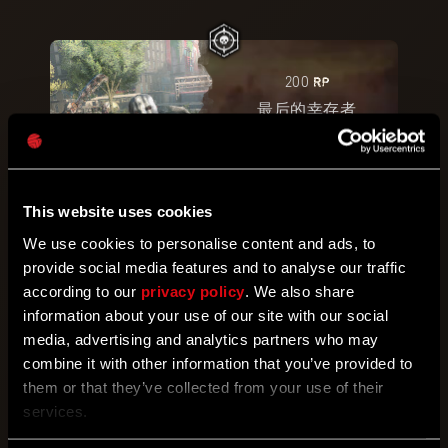
RP
200
最后的幸存者
在白天击败
50
个叛军。
开启
This website uses cookies
We use cookies to personalise content and ads, to
provide social media features and to analyse our traffic
according to our
privacy policy
. We also share
RP
300
information about your use of our site with our social
猎鹰
media, advertising and analytics partners who may
在坠落时用特殊攻击伤害
30
个敌人。
combine it with other information that you’ve provided to
them or that they’ve collected from your use of their
services.
开启