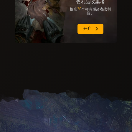
战利品收集者
搜刮
20
个稀有感染者战利
品。
开启