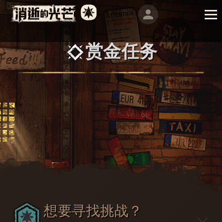
赏金任务
想要寻找挑战？