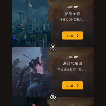
RP
400
拾荒至尊
收集
100
个贵重品。
开启
RP
300
派对气氛组
用油罐击败
20
个敌人。
开启