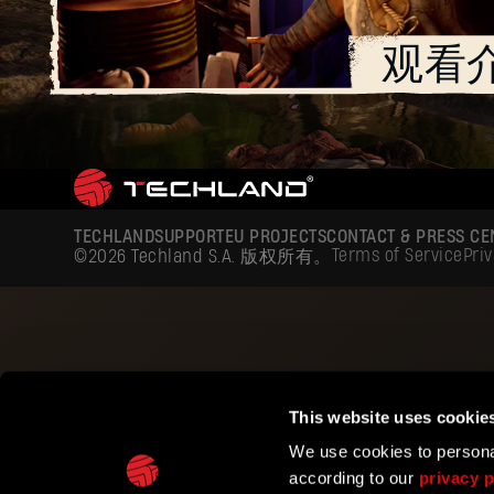
观看
TECHLAND
SUPPORT
EU PROJECTS
CONTACT & PRESS CE
Terms of Service
Priv
©2026 Techland S.A. 版权所有。
This website uses cookie
We use cookies to personal
according to our
privacy p