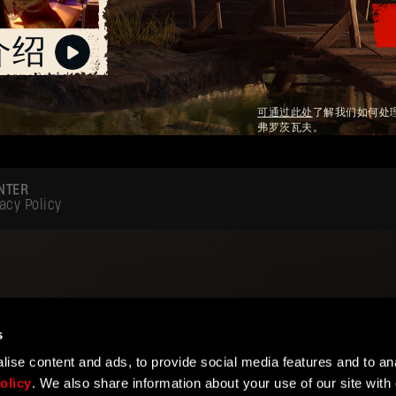
介绍
可通过此处
了解我们如何处理
弗罗茨瓦夫。
NTER
acy Policy
s
ise content and ads, to provide social media features and to ana
olicy
. We also share information about your use of our site with 