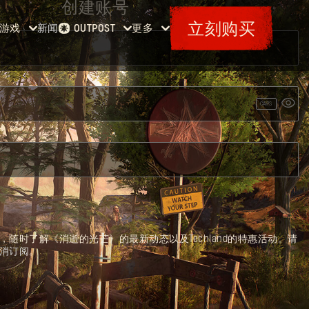
创建账号
立刻购买
游戏
新闻
更多
OUTPOST
主页
活动
《消逝
赏金任务
特典
的光
军械库
地图
芒》
票据
CAPS
消
逝的光
芒2
《消逝
的光
芒：困
兽》
随时了解《消逝的光芒》的最新动态以及Techland的特惠活动。请
消订阅
。