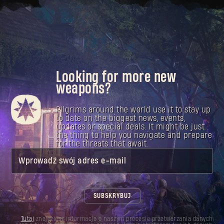
Looking for more new
weapons?
Pilgrims around the world use it to stay up
to date on the biggest news, events,
updates or special deals. It might be just
the thing to help you navigate and prepare
for the threats that await.
Wprowadź swój adres e-mail
SUBSKRYBUJ
Tutaj
znajdziesz informacje o naszym procesie przetwarzania danych