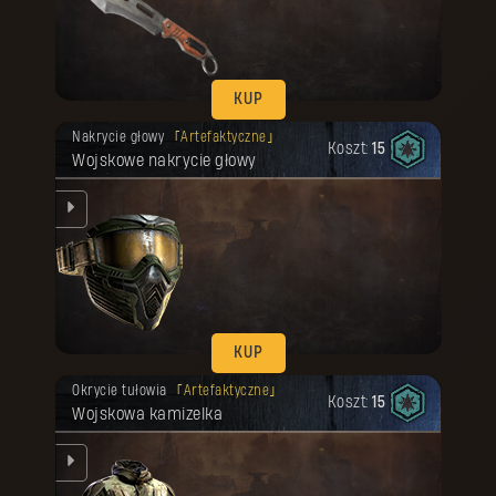
KUP
Twoja nagroda została odblokowana.
Nakrycie głowy
Artefaktyczne
Koszt:
15
Wojskowe nakrycie głowy
nym
KUP
Twoja nagroda została odblokowana.
Okrycie tułowia
Artefaktyczne
Koszt:
15
Wojskowa kamizelka