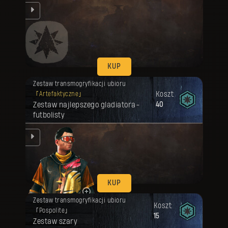
ląd
KUP
Twoja nagroda została odblokowana.
Zestaw transmogryfikacji ubioru
Koszt:
Artefaktyczne
Zestaw najlepszego gladiatora-
40
futbolisty
ląd
KUP
Twoja nagroda została odblokowana.
Zestaw transmogryfikacji ubioru
Koszt:
Pospolite
15
Zestaw szary