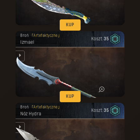
KUP
Twoja nagroda została odblokowana.
Broń
Artefaktyczne
Koszt:
35
Izmael
ń,
 w
KUP
Twoja nagroda została odblokowana.
Broń
Artefaktyczne
Koszt:
35
Nóż Hydra
tem