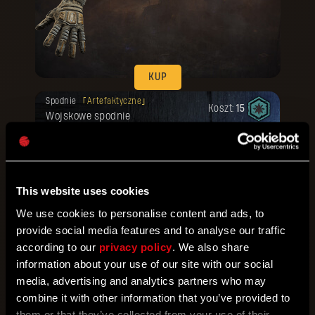
KUP
Twoja nagroda została odblokowana.
Spodnie
Artefaktyczne
Koszt:
15
Wojskowe spodnie
This website uses cookies
We use cookies to personalise content and ads, to
provide social media features and to analyse our traffic
KUP
according to our
privacy policy
. We also share
Twoja nagroda została odblokowana.
information about your use of our site with our social
Buty
Artefaktyczne
Koszt:
15
Wojskowe buty
media, advertising and analytics partners who may
combine it with other information that you’ve provided to
them or that they’ve collected from your use of their