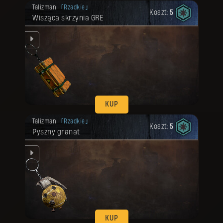
Twoja nagroda została odblokowana.
Talizman
Rzadkie
Koszt:
5
Wisząca skrzynia GRE
KUP
Twoja nagroda została odblokowana.
Talizman
Rzadkie
Koszt:
5
Pyszny granat
KUP