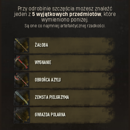
KUP
Przy odrobinie szczęścia możesz znaleźć
jeden z
5 wyjątkowych przedmiotów
, które
Twoja nagroda została odblokowana.
Broń
Unikatowe
wymieniono poniżej.
Koszt:
60
Kusza pierwszego pielgrzyma
Są one co najmniej artefaktycznej rzadkości.
li
ich
ŻAŁOBA
WYGNANIE
KUP
OBROŃCA AZYLU
Twoja nagroda została odblokowana.
Broń
Legendarne
Koszt:
50
Kostur pierwszego pielgrzyma
ZEMSTA PIELGRZYMA
e
sz
 na
GWIAZDA POLARNA