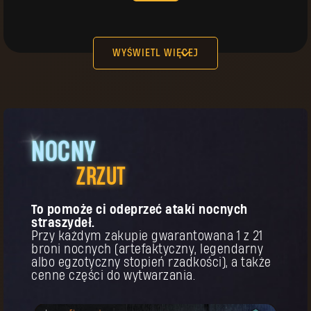
Twoja nagroda została odblokowana.
Rękawice
Legendarne
Koszt:
15
Rękawice pierwszego pielgrzyma
WYŚWIETL WIĘCEJ
go
NOCNY
KUP
Twoja nagroda została odblokowana.
ZRZUT
Nakrycie głowy
Legendarne
Koszt:
Nakrycie głowy pierwszego
25
pielgrzyma
To pomoże ci odeprzeć ataki nocnych
straszydeł.
Przy każdym zakupie gwarantowana 1 z 21
u,
hoć
broni nocnych (artefaktyczny, legendarny
albo egzotyczny stopień rzadkości), a także
cenne części do wytwarzania.
KUP
Twoja nagroda została odblokowana.