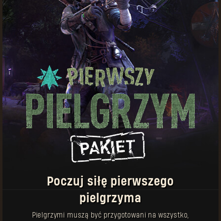
pielgrzyma
sprzęt
O czym warto pamiętać:
Żetony pielgrzyma można wydawać na sprzęt
zarówno w Dying Light, jak i Dying Light 2: Stay
Human
Nowe przedmioty będą się pojawiać regularnie
Przedmioty z tą ikoną można kupować wiele
razy
Do każdej broni dołączony jest unikatowy
schemat – odbierz go osobno w schowku w grze.
Poczuj siłę pierwszego
pielgrzyma
Pielgrzymi muszą być przygotowani na wszystko,