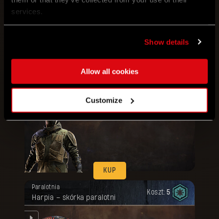
services.
nym
Show details
KUP
Allow all cookies
Twoja nagroda została odblokowana.
Pakiet
Artefaktyczne
Koszt:
80
Strój wojskowy + Pancerz ubioru
Customize
KUP
Twoja nagroda została odblokowana.
Paralotnia
Koszt:
5
Harpia – skórka paralotni