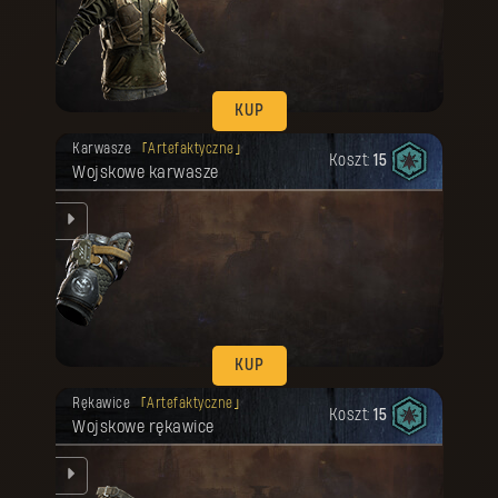
nym
KUP
Twoja nagroda została odblokowana.
Karwasze
Artefaktyczne
Koszt:
15
Wojskowe karwasze
KUP
Twoja nagroda została odblokowana.
Rękawice
Artefaktyczne
Koszt:
15
Wojskowe rękawice