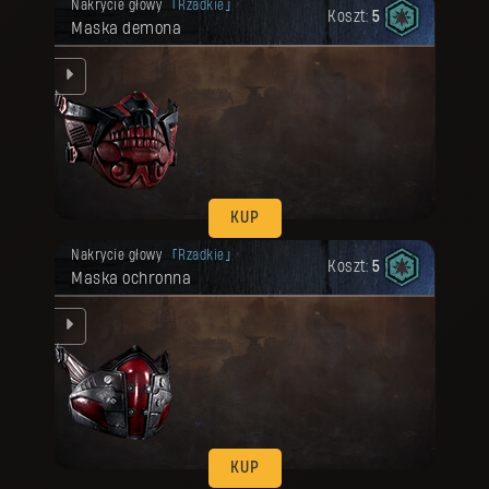
Nakrycie głowy
Rzadkie
Koszt:
5
Maska demona
KUP
Twoja nagroda została odblokowana.
Nakrycie głowy
Rzadkie
Koszt:
5
Maska ochronna
mi.
KUP