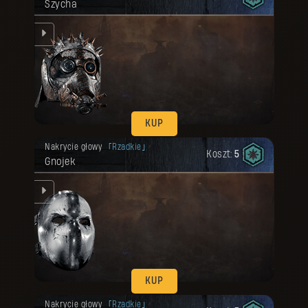
Szycha
ką.
KUP
Twoja nagroda została odblokowana.
Nakrycie głowy
Rzadkie
Koszt:
5
Gnojek
em.
KUP
Twoja nagroda została odblokowana.
Nakrycie głowy
Rzadkie