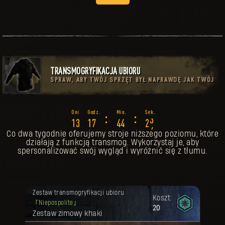
TRANSMOGRYFIKACJA UBIORU
SPRAW, ABY TWÓJ SPRZĘT BYŁ NAPRAWDĘ JAK TWÓJ
:
:
1
9
1
3
1
7
4
4
2
0
Co dwa tygodnie oferujemy stroje niższego poziomu, które
działają z funkcją transmog. Wykorzystaj je, aby
spersonalizować swój wygląd i wyróżnić się z tłumu.
Twoja nagroda została odblokowana.
Zestaw transmogryfikacji ubioru
Koszt:
Niepospolite
20
Zestaw zimowy khaki