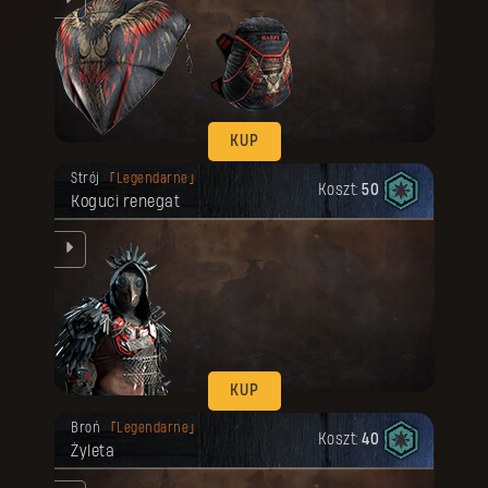
KUP
Twoja nagroda została odblokowana.
Strój
Legendarne
Koszt:
50
Koguci renegat
nie
KUP
Twoja nagroda została odblokowana.
Broń
Legendarne
Koszt:
40
Żyleta