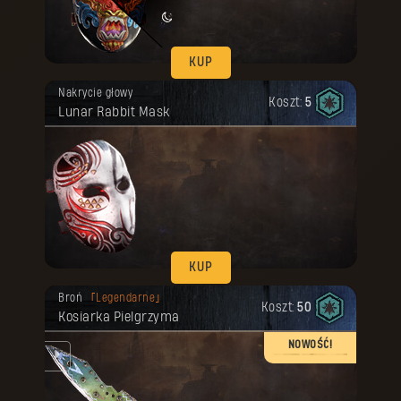
KUP
Twoja nagroda została odblokowana.
Nakrycie głowy
Koszt:
5
Lunar Rabbit Mask
KUP
Twoja nagroda została odblokowana.
Broń
Legendarne
Koszt:
50
Kosiarka Pielgrzyma
NOWOŚĆ!