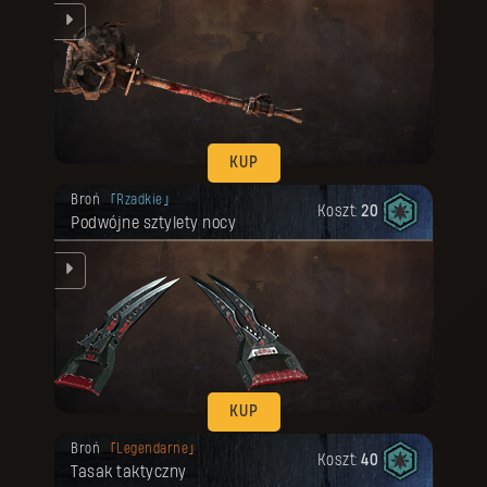
KUP
Twoja nagroda została odblokowana.
Broń
Rzadkie
Koszt:
20
Podwójne sztylety nocy
ku.
KUP
Twoja nagroda została odblokowana.
Broń
Legendarne
Koszt:
40
Tasak taktyczny