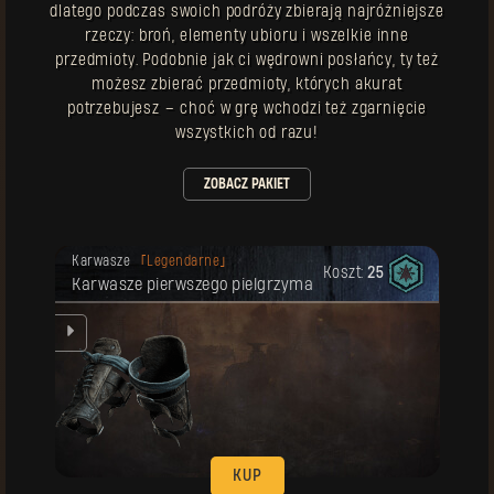
dlatego podczas swoich podróży zbierają najróżniejsze
rzeczy: broń, elementy ubioru i wszelkie inne
przedmioty. Podobnie jak ci wędrowni posłańcy, ty też
możesz zbierać przedmioty, których akurat
potrzebujesz – choć w grę wchodzi też zgarnięcie
wszystkich od razu!
ZOBACZ PAKIET
Twoja nagroda została odblokowana.
Karwasze
Legendarne
Koszt:
25
Karwasze pierwszego pielgrzyma
KUP