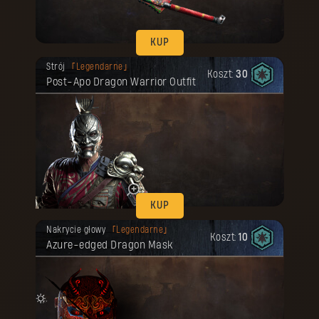
KUP
Twoja nagroda została odblokowana.
Strój
Legendarne
Koszt:
30
Post-Apo Dragon Warrior Outfit
KUP
Twoja nagroda została odblokowana.
Nakrycie głowy
Legendarne
Koszt:
10
Azure-edged Dragon Mask