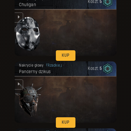
Koszt:
5
Chuligan
em.
KUP
Twoja nagroda została odblokowana.
Nakrycie głowy
Rzadkie
Koszt:
5
Pancerny dzikus
oi.
KUP
Twoja nagroda została odblokowana.