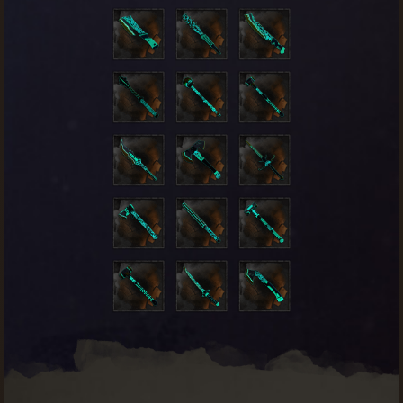
KUP
Twoja nagroda została odblokowana.
Okrycie tułowia
Legendarne
Koszt:
25
Kurtka pierwszego pielgrzyma
o
dzi
ś
KUP
Twoja nagroda została odblokowana.
Paralotnia
Unikatowe
Koszt:
15
Paralotnia pierwszego pielgrzyma
ym.