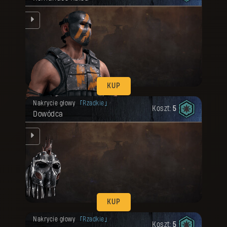
rz.
KUP
Twoja nagroda została odblokowana.
Nakrycie głowy
Rzadkie
Koszt:
5
Dowódca
ką.
KUP
Twoja nagroda została odblokowana.
Nakrycie głowy
Rzadkie
Koszt:
5