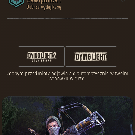
ekwipunek?
Dobrze wydaj kasę
Aby przetrwać, trzeba być dobrze przygotowanym.
Wielu pielgrzymów zginęło przedwcześnie, bo
zlekceważyli niebezpieczeństwa czające się na
pustkowiu. Nie podziel ich losu. W zbrojowni znajdziesz
wszystko, co może przydać ci się w podróży. Dobrze
przemyśl swój wybór, bo nic na tym świecie nie jest za
darmo.
Zdobyte przedmioty pojawią się automatycznie w twoim
schowku w grze.
Oto trzy proste kroki:
Dostosuj swoją
postać
w Dying Light
Ciesz się tym, co
masz
Podnoś swoją
Wydawaj żetony
rangę reputacji
pielgrzyma
Zbieraj żetony
Kupuj wyjątkowy