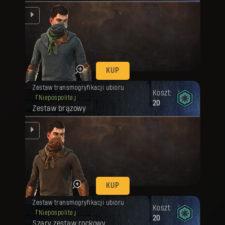
ląd
KUP
Twoja nagroda została odblokowana.
Zestaw transmogryfikacji ubioru
Koszt:
Niepospolite
20
Zestaw brązowy
ląd
KUP
Twoja nagroda została odblokowana.
Zestaw transmogryfikacji ubioru
Koszt:
Niepospolite
20
Szary zestaw rockowy