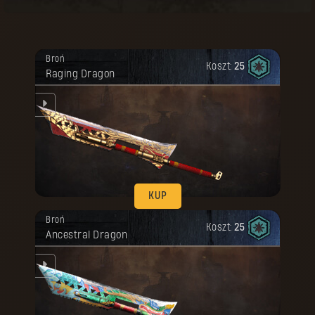
KUP
Twoja nagroda została odblokowana.
Broń
Koszt:
25
Raging Dragon
ku.
KUP
Twoja nagroda została odblokowana.
Broń
Koszt:
25
Ancestral Dragon
ku.