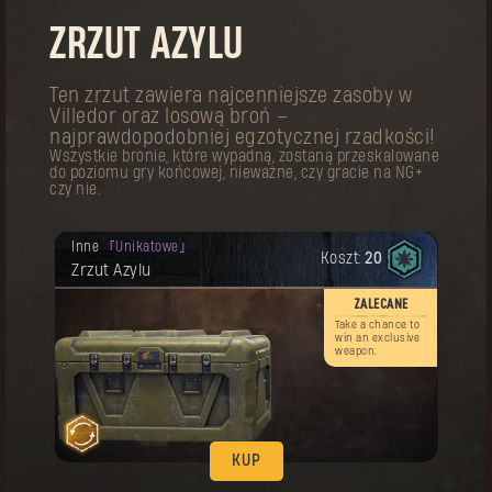
KUP
ZRZUT AZYLU
Twoja nagroda została odblokowana.
Strój
Legendarne
Koszt:
60
Strój pierwszego pielgrzyma
Ten zrzut zawiera najcenniejsze zasoby w
Villedor oraz losową broń –
najprawdopodobniej egzotycznej rzadkości!
Wszystkie bronie, które wypadną, zostaną przeskalowane
do poziomu gry końcowej, nieważne, czy gracie na NG+
czy nie.
Twoja nagroda została odblokowana.
Inne
Unikatowe
Koszt:
20
Pamiętaj! Ten przedmiot można kupować
KUP
Zrzut Azylu
wiele razy.
Twoja nagroda została odblokowana.
ZALECANE
Talizman
Artefaktyczne
Koszt:
20
Talizman pierwszego pielgrzyma
Take a chance to
win an exclusive
weapon.
KUP