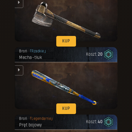
d
KUP
Twoja nagroda została odblokowana.
Broń
Rzadkie
Koszt:
20
Mecha-tłuk
ku.
KUP
Twoja nagroda została odblokowana.
Broń
Legendarne
Koszt:
40
Pręt bojowy