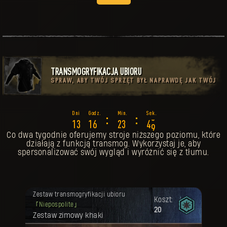
TRANSMOGRYFIKACJA UBIORU
SPRAW, ABY TWÓJ SPRZĘT BYŁ NAPRAWDĘ JAK TWÓJ
:
:
4
1
3
1
6
2
3
4
5
Co dwa tygodnie oferujemy stroje niższego poziomu, które
działają z funkcją transmog. Wykorzystaj je, aby
spersonalizować swój wygląd i wyróżnić się z tłumu.
Twoja nagroda została odblokowana.
Zestaw transmogryfikacji ubioru
Koszt:
Niepospolite
20
Zestaw zimowy khaki