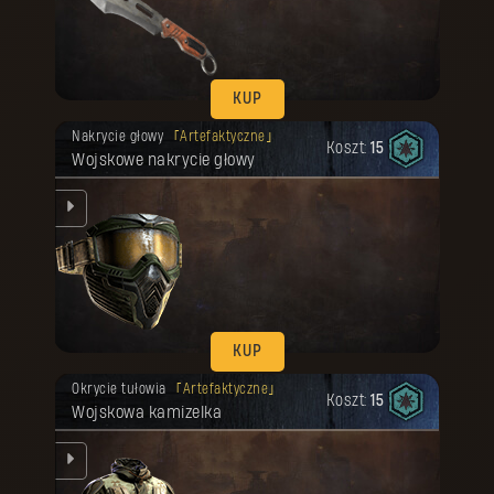
KUP
Twoja nagroda została odblokowana.
Nakrycie głowy
Artefaktyczne
Koszt:
15
Wojskowe nakrycie głowy
nym
KUP
Twoja nagroda została odblokowana.
Okrycie tułowia
Artefaktyczne
Koszt:
15
Wojskowa kamizelka