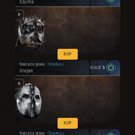
Szycha
ką.
KUP
Twoja nagroda została odblokowana.
Nakrycie głowy
Rzadkie
Koszt:
5
Gnojek
em.
KUP
Twoja nagroda została odblokowana.
Nakrycie głowy
Rzadkie