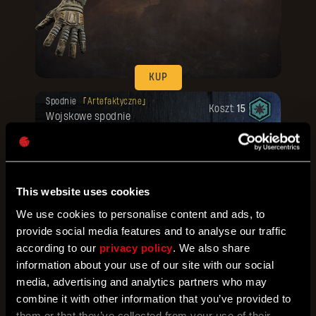
KUP
Twoja nagroda została odblokowana.
Spodnie
Artefaktyczne
Koszt:
15
Wojskowe spodnie
This website uses cookies
We use cookies to personalise content and ads, to
provide social media features and to analyse our traffic
KUP
according to our
privacy policy
. We also share
Twoja nagroda została odblokowana.
information about your use of our site with our social
Buty
Artefaktyczne
Koszt:
15
Wojskowe buty
media, advertising and analytics partners who may
combine it with other information that you’ve provided to
them or that they’ve collected from your use of their