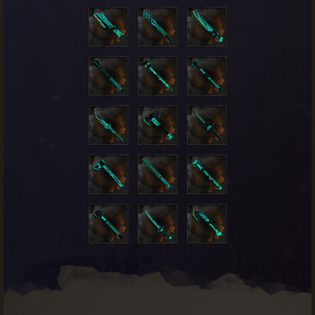
KUP
Twoja nagroda została odblokowana.
Okrycie tułowia
Legendarne
Koszt:
25
Kurtka pierwszego pielgrzyma
o
dzi
ś
KUP
Twoja nagroda została odblokowana.
Paralotnia
Unikatowe
Koszt:
15
Paralotnia pierwszego pielgrzyma
ym.