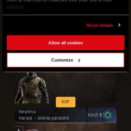
services.
nym
Show details
KUP
Allow all cookies
Twoja nagroda została odblokowana.
Pakiet
Artefaktyczne
Koszt:
80
Strój wojskowy + Pancerz ubioru
Customize
KUP
Twoja nagroda została odblokowana.
Paralotnia
Koszt:
5
Harpia – skórka paralotni