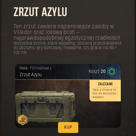
KUP
ZRZUT AZYLU
Twoja nagroda została odblokowana.
Strój
Legendarne
Koszt:
60
Strój pierwszego pielgrzyma
Ten zrzut zawiera najcenniejsze zasoby w
Villedor oraz losową broń –
najprawdopodobniej egzotycznej rzadkości!
Wszystkie bronie, które wypadną, zostaną przeskalowane
do poziomu gry końcowej, nieważne, czy gracie na NG+
czy nie.
Twoja nagroda została odblokowana.
Inne
Unikatowe
Koszt:
20
Pamiętaj! Ten przedmiot można kupować
KUP
Zrzut Azylu
wiele razy.
Twoja nagroda została odblokowana.
ZALECANE
Talizman
Artefaktyczne
Koszt:
20
Talizman pierwszego pielgrzyma
Take a chance to
win an exclusive
weapon.
KUP