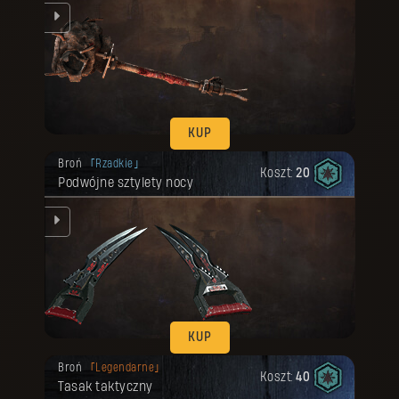
KUP
Twoja nagroda została odblokowana.
Broń
Rzadkie
Koszt:
20
Podwójne sztylety nocy
ku.
KUP
Twoja nagroda została odblokowana.
Broń
Legendarne
Koszt:
40
Tasak taktyczny