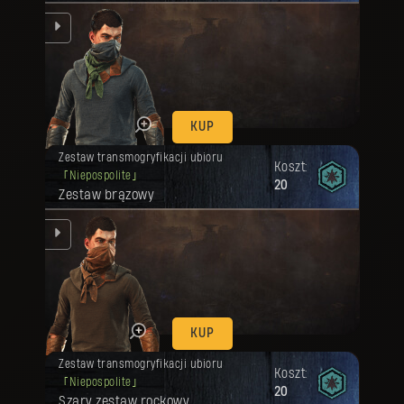
ląd
KUP
Twoja nagroda została odblokowana.
Zestaw transmogryfikacji ubioru
Koszt:
Niepospolite
20
Zestaw brązowy
ląd
KUP
Twoja nagroda została odblokowana.
Zestaw transmogryfikacji ubioru
Koszt:
Niepospolite
20
Szary zestaw rockowy