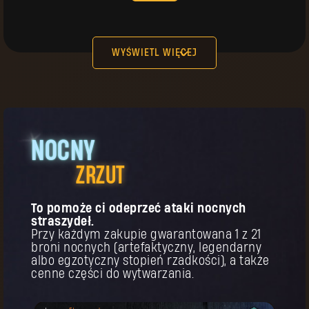
Twoja nagroda została odblokowana.
Rękawice
Legendarne
Koszt:
15
Rękawice pierwszego pielgrzyma
WYŚWIETL WIĘCEJ
go
NOCNY
KUP
Twoja nagroda została odblokowana.
ZRZUT
Nakrycie głowy
Legendarne
Koszt:
Nakrycie głowy pierwszego
25
pielgrzyma
To pomoże ci odeprzeć ataki nocnych
straszydeł.
Przy każdym zakupie gwarantowana 1 z 21
u,
hoć
broni nocnych (artefaktyczny, legendarny
albo egzotyczny stopień rzadkości), a także
cenne części do wytwarzania.
KUP
Twoja nagroda została odblokowana.