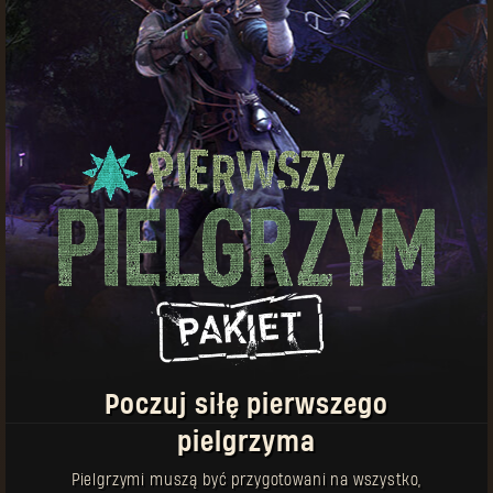
pielgrzyma
sprzęt
O czym warto pamiętać:
Żetony pielgrzyma można wydawać na sprzęt
zarówno w Dying Light, jak i Dying Light 2: Stay
Human
Nowe przedmioty będą się pojawiać regularnie
Przedmioty z tą ikoną można kupować wiele
razy
Do każdej broni dołączony jest unikatowy
schemat – odbierz go osobno w schowku w grze.
Poczuj siłę pierwszego
pielgrzyma
Pielgrzymi muszą być przygotowani na wszystko,