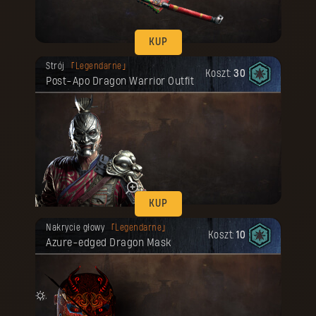
KUP
Twoja nagroda została odblokowana.
Strój
Legendarne
Koszt:
30
Post-Apo Dragon Warrior Outfit
KUP
Twoja nagroda została odblokowana.
Nakrycie głowy
Legendarne
Koszt:
10
Azure-edged Dragon Mask