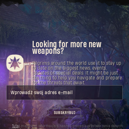
Looking for more new
weapons?
Pilgrims around the world use it to stay up
to date on the biggest news, events,
updates or special deals. It might be just
the thing to help you navigate and prepare
for the threats that await.
Wprowadź swój adres e-mail
SUBSKRYBUJ
Tutaj
znajdziesz informacje o naszym procesie przetwarzania danych