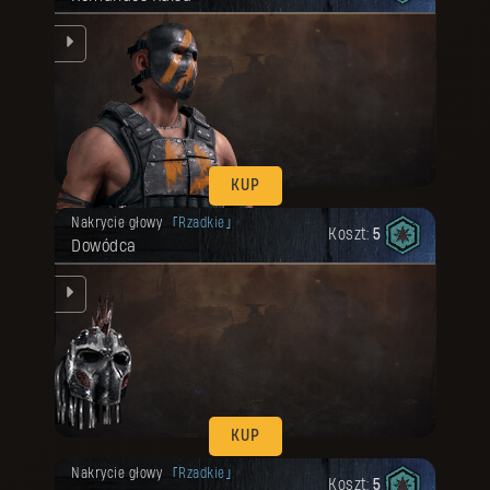
rz.
KUP
Twoja nagroda została odblokowana.
Nakrycie głowy
Rzadkie
Koszt:
5
Dowódca
ką.
KUP
Twoja nagroda została odblokowana.
Nakrycie głowy
Rzadkie
Koszt:
5