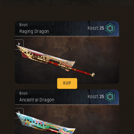
KUP
Twoja nagroda została odblokowana.
Broń
Koszt:
25
Raging Dragon
ku.
KUP
Twoja nagroda została odblokowana.
Broń
Koszt:
25
Ancestral Dragon
ku.