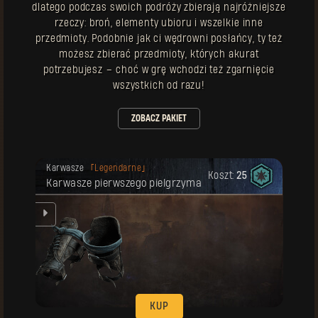
dlatego podczas swoich podróży zbierają najróżniejsze
rzeczy: broń, elementy ubioru i wszelkie inne
przedmioty. Podobnie jak ci wędrowni posłańcy, ty też
możesz zbierać przedmioty, których akurat
potrzebujesz – choć w grę wchodzi też zgarnięcie
wszystkich od razu!
ZOBACZ PAKIET
Twoja nagroda została odblokowana.
Karwasze
Legendarne
Koszt:
25
Karwasze pierwszego pielgrzyma
KUP