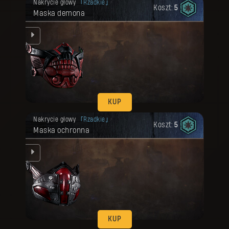
Nakrycie głowy
Rzadkie
Koszt:
5
Maska demona
KUP
Twoja nagroda została odblokowana.
Nakrycie głowy
Rzadkie
Koszt:
5
Maska ochronna
mi.
KUP