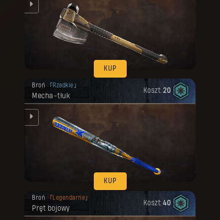
d
KUP
Twoja nagroda została odblokowana.
Broń
Rzadkie
Koszt:
20
Mecha-tłuk
ku.
KUP
Twoja nagroda została odblokowana.
Broń
Legendarne
Koszt:
40
Pręt bojowy