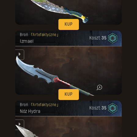
KUP
Twoja nagroda została odblokowana.
Broń
Artefaktyczne
Koszt:
35
Izmael
ń,
 w
KUP
Twoja nagroda została odblokowana.
Broń
Artefaktyczne
Koszt:
35
Nóż Hydra
tem