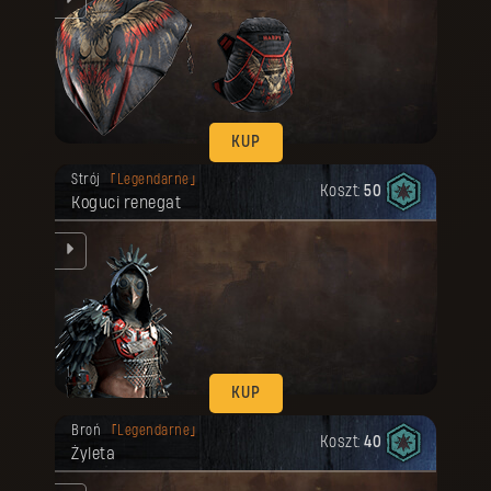
KUP
Twoja nagroda została odblokowana.
Strój
Legendarne
Koszt:
50
Koguci renegat
nie
KUP
Twoja nagroda została odblokowana.
Broń
Legendarne
Koszt:
40
Żyleta