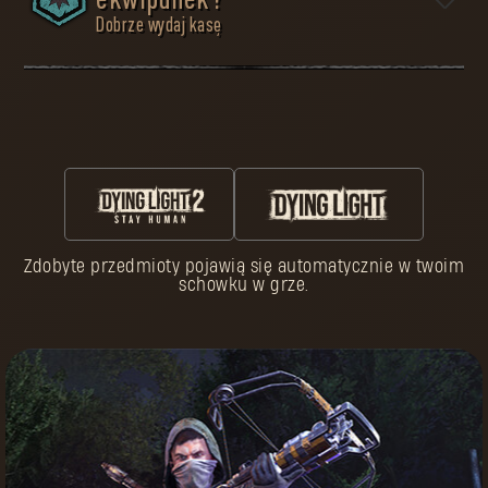
ekwipunek?
Dobrze wydaj kasę
Aby przetrwać, trzeba być dobrze przygotowanym.
Wielu pielgrzymów zginęło przedwcześnie, bo
zlekceważyli niebezpieczeństwa czające się na
pustkowiu. Nie podziel ich losu. W zbrojowni znajdziesz
wszystko, co może przydać ci się w podróży. Dobrze
przemyśl swój wybór, bo nic na tym świecie nie jest za
darmo.
Zdobyte przedmioty pojawią się automatycznie w twoim
schowku w grze.
Oto trzy proste kroki:
Dostosuj swoją
postać
w Dying Light
Ciesz się tym, co
masz
Podnoś swoją
Wydawaj żetony
rangę reputacji
pielgrzyma
Zbieraj żetony
Kupuj wyjątkowy