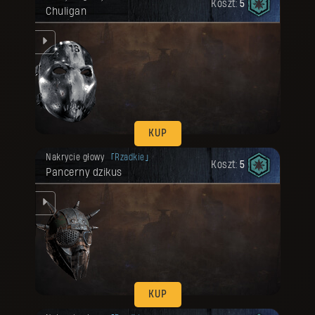
Koszt:
5
Chuligan
em.
KUP
Twoja nagroda została odblokowana.
Nakrycie głowy
Rzadkie
Koszt:
5
Pancerny dzikus
oi.
KUP
Twoja nagroda została odblokowana.