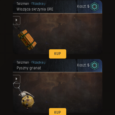
Twoja nagroda została odblokowana.
Talizman
Rzadkie
Koszt:
5
Wisząca skrzynia GRE
KUP
Twoja nagroda została odblokowana.
Talizman
Rzadkie
Koszt:
5
Pyszny granat
KUP