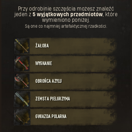
KUP
Przy odrobinie szczęścia możesz znaleźć
jeden z
5 wyjątkowych przedmiotów
, które
Twoja nagroda została odblokowana.
Broń
Unikatowe
wymieniono poniżej.
Koszt:
60
Kusza pierwszego pielgrzyma
Są one co najmniej artefaktycznej rzadkości.
li
ich
ŻAŁOBA
WYGNANIE
KUP
OBROŃCA AZYLU
Twoja nagroda została odblokowana.
Broń
Legendarne
Koszt:
50
Kostur pierwszego pielgrzyma
ZEMSTA PIELGRZYMA
e
sz
 na
GWIAZDA POLARNA