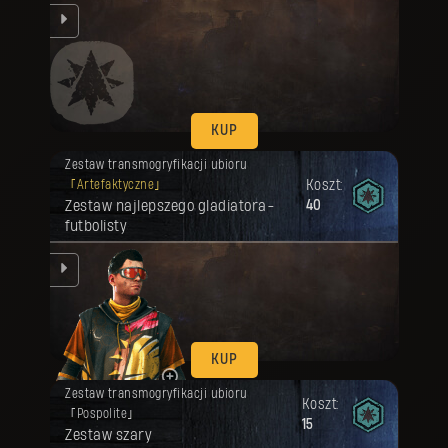
ląd
KUP
Twoja nagroda została odblokowana.
Zestaw transmogryfikacji ubioru
Koszt:
Artefaktyczne
Zestaw najlepszego gladiatora-
40
futbolisty
ląd
KUP
Twoja nagroda została odblokowana.
Zestaw transmogryfikacji ubioru
Koszt:
Pospolite
15
Zestaw szary