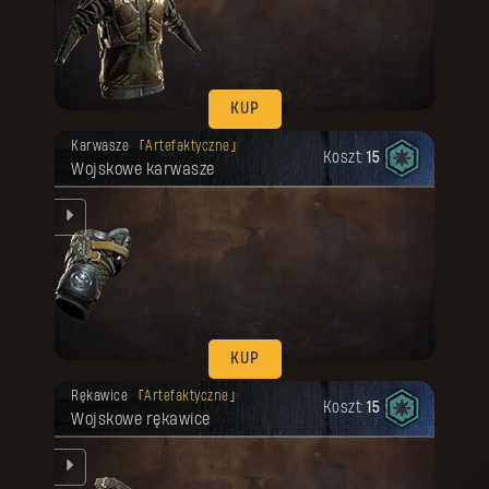
nym
KUP
Twoja nagroda została odblokowana.
Karwasze
Artefaktyczne
Koszt:
15
Wojskowe karwasze
KUP
Twoja nagroda została odblokowana.
Rękawice
Artefaktyczne
Koszt:
15
Wojskowe rękawice