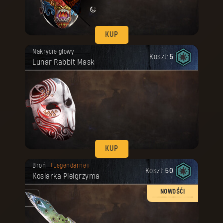
KUP
Twoja nagroda została odblokowana.
Nakrycie głowy
Koszt:
5
Lunar Rabbit Mask
KUP
Twoja nagroda została odblokowana.
Broń
Legendarne
Koszt:
50
Kosiarka Pielgrzyma
NOWOŚĆ!