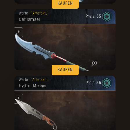
KAUFEN
Deine Belohnung ist freigeschaltet
Waffe
Artefakt
worden.
Preis:
35
Der Ismael
e
ll
.
KAUFEN
Deine Belohnung ist freigeschaltet
Waffe
Artefakt
worden.
Preis:
35
Hydra-Messer