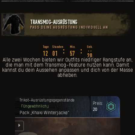
TRANSMOG-AUSRÜSTUNG
PASS DEINE AUSRÜSTUNG INDIVIDUELL AN
5
:
:
1
2
0
1
5
7
1
6
Alle zwei Wochen bieten wir Outfits niedriger Rangstufe an,
die man mit dem Transmog-Feature nutzen kann. Damit
kannst du dein Aussehen anpassen und dich von der Masse
abheben.
Deine Belohnung ist freigeschaltet
Trikot-Ausrüstungsgegenstände
worden.
Preis:
Ungewöhnlich
20
Pack „Khaki Winterjacke“