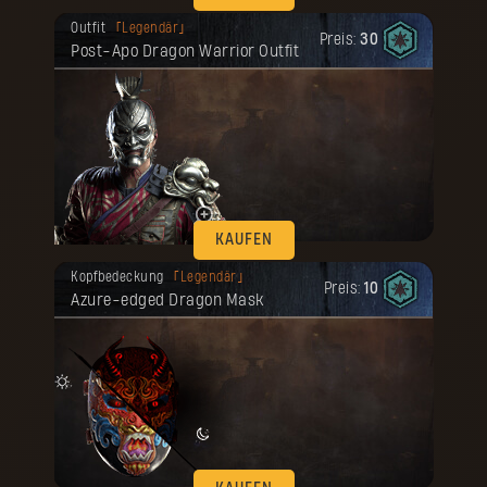
Deine Belohnung ist freigeschaltet
Outfit
Legendär
worden.
Preis:
30
Post-Apo Dragon Warrior Outfit
KAUFEN
Deine Belohnung ist freigeschaltet
Kopfbedeckung
Legendär
worden.
Preis:
10
Azure-edged Dragon Mask