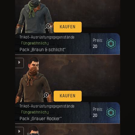
en.
KAUFEN
Deine Belohnung ist freigeschaltet
Trikot-Ausrüstungsgegenstände
worden.
Preis:
Ungewöhnlich
20
Pack „Braun & schlicht“
en.
KAUFEN
Deine Belohnung ist freigeschaltet
Trikot-Ausrüstungsgegenstände
worden.
Preis:
Ungewöhnlich
20
Pack „Grauer Rocker“