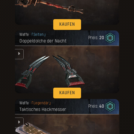
KAUFEN
Deine Belohnung ist freigeschaltet
Waffe
Selten
worden.
Preis:
20
Doppeldolche der Nacht
KAUFEN
Deine Belohnung ist freigeschaltet
Waffe
Legendär
worden.
Preis:
40
Taktisches Hackmesser