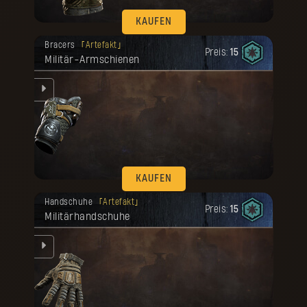
KAUFEN
Deine Belohnung ist freigeschaltet
Bracers
Artefakt
worden.
Preis:
15
Militär-Armschienen
KAUFEN
Deine Belohnung ist freigeschaltet
Handschuhe
Artefakt
worden.
Preis:
15
Militärhandschuhe
u