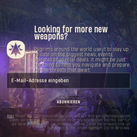
Looking for more new
weapons?
Pilgrims around the world use it to stay up
to date on the biggest news, events,
updates or special deals. It might be just
the thing to help you navigate and prepare
for the threats that await.
E-Mail-Adresse eingeben
ABONNIEREN
Hier
finden Sie Informationen darüber, wie wir Ihre personenbezogenen
Daten verarbeiten, einschließlich Ihrer grundlegenden Rechte. Der für
die Verarbeitung Ihrer personenbezogenen Daten Verantwortliche ist
Techland S.A. mit eingetragenem Sitz in Wrocław.