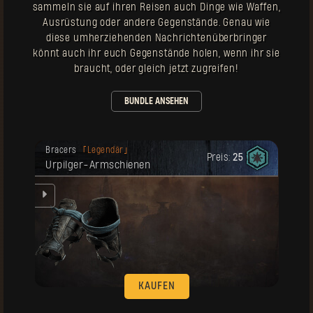
sammeln sie auf ihren Reisen auch Dinge wie Waffen,
Ausrüstung oder andere Gegenstände. Genau wie
diese umherziehenden Nachrichtenüberbringer
könnt auch ihr euch Gegenstände holen, wenn ihr sie
braucht, oder gleich jetzt zugreifen!
BUNDLE ANSEHEN
Deine Belohnung ist freigeschaltet
Bracers
Legendär
worden.
Preis:
25
Urpilger-Armschienen
hen
KAUFEN
Deine Belohnung ist freigeschaltet
Handschuhe
Legendär