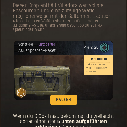
Dieser Drop enthält Villedors wertvollste
Deine Belohnung ist freigeschaltet
Outfit
Legendär
worden.
Ressourcen und eine zufällige Waffe –
Preis:
60
Urpilger-Outfit
möglicherweise mit der Seltenheit Exotisch!
Alle gedroppten Waffen skalieren auf eine höhere
Er
„Endgame“-Stufe, unabhängig davon, ob du auf NG+
spielst oder nicht.
d –
n
Deine Belohnung ist freigeschaltet
Sonstiges
Einzigartig
worden.
Preis:
20
Außenposten-Paket
Zur Erinnerung! Dieser Gegenstand kann
mehrmals gekauft werden.
EMPFOHLEN!
KAUFEN
Take a chance to
win an exclusive
Deine Belohnung ist freigeschaltet
weapon.
Talisman
Artefakt
worden.
Preis:
20
Urpilger-Talisman
KAUFEN
Wenn du Glück hast, bekommst du vielleicht
sogar einen der
5 unten aufgeführten