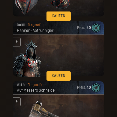
KAUFEN
Deine Belohnung ist freigeschaltet
Outfit
Legendär
worden.
Preis:
50
Hahnen-Abtrünniger
um
KAUFEN
Deine Belohnung ist freigeschaltet
Waffe
Legendär
worden.
Preis:
40
Auf Messers Schneide