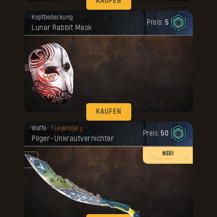
KAUFEN
Deine Belohnung ist freigeschaltet
Kopfbedeckung
worden.
Preis:
5
Lunar Rabbit Mask
KAUFEN
Deine Belohnung ist freigeschaltet
Waffe
Legendär
worden.
Preis:
50
Pilger-Unkrautvernichter
NEU!
ike