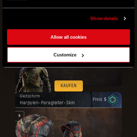
KAUFEN
Show details
Deine Belohnung ist freigeschaltet
Bundle
Artefakt
worden.
Preis:
Militär-Outfit + Rüstung von
80
Allow all cookies
Ausrüstung
Customize
KAUFEN
Deine Belohnung ist freigeschaltet
Gleitschirm
worden.
Preis:
5
Harpyien-Paragleiter-Skin
er-