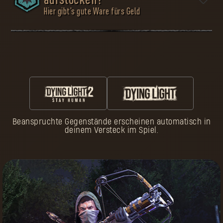
aufstocken?
Hier gibt’s gute Ware fürs Geld
Überleben heißt, vorbereitet zu sein. Viele Pilger kamen
zu früh ums Leben, weil sie die Gefahren des Ödlands
unterschätzt haben. Erleide nicht ihr Schicksal. In der
Waffenkammer findest du die nötige Ausrüstung für
deine Reise. Wähle sorgfältig, denn nichts auf dieser
Welt ist umsonst.
Beanspruchte Gegenstände erscheinen automatisch in
Befolge drei einfache Schritte:
deinem Versteck im Spiel.
Passe deinen
Charakter
in Dying Light an
Genieße dein Hab
und Gut
Steig im
Gib Pilger-Marken
Ansehensrang auf
aus
Verdiene Pilger-
Kaufe exklusive
Marken
Ausrüstung