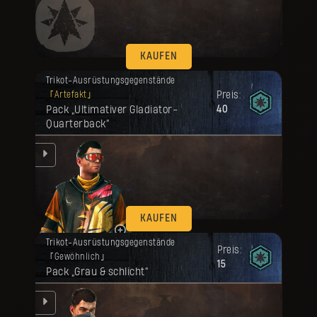
en.
KAUFEN
Deine Belohnung ist freigeschaltet
Trikot-Ausrüstungsgegenstände
worden.
Preis:
Artefakt
Pack „Ultimativer Gladiator-
40
Quarterback“
en.
KAUFEN
Deine Belohnung ist freigeschaltet
Trikot-Ausrüstungsgegenstände
worden.
Preis:
Gewöhnlich
15
Pack „Grau & schlicht“