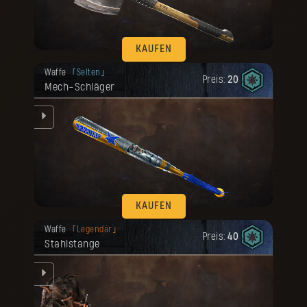
KAUFEN
Deine Belohnung ist freigeschaltet
Waffe
Selten
worden.
Preis:
20
Mech-Schläger
KAUFEN
Deine Belohnung ist freigeschaltet
Waffe
Legendär
worden.
Preis:
40
Stahlstange
t.