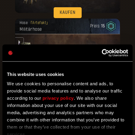
KAUFEN
Deine Belohnung ist freigeschaltet
Hose
Artefakt
worden.
Preis:
15
Militärhose
e
rte
This website uses cookies
KAUFEN
We use cookies to personalise content and ads, to
Deine Belohnung ist freigeschaltet
provide social media features and to analyse our traffic
Schuhe
Artefakt
worden.
Preis:
15
according to our
privacy policy
. We also share
Militärstiefel
information about your use of our site with our social
mm.
media, advertising and analytics partners who may
combine it with other information that you’ve provided to
them or that they’ve collected from your use of their
services.