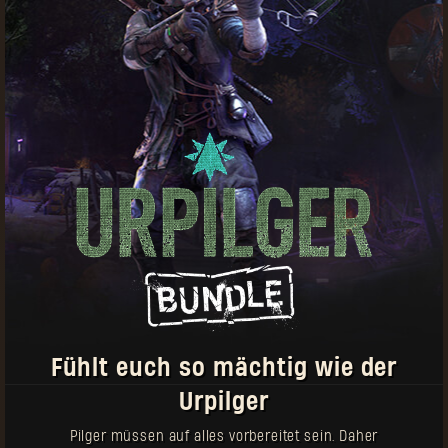
Einige Dinge, die du dabei beachten solltest:
Pilger-Marken können zum Kauf von Ausrüstung
sowohl in Dying Light als auch Dying Light 2: Stay
Human verwendet werden
Es werden regelmäßig neue Gegenstände
hinzukommen
Gegenstände mit diesem Symbol können
mehrfach gekauft werden
Jede Waffe kommt mit einem einzigartigen
Entwurf, den du in einem separaten Slot in
deinem Versteck im Spiel einlösen kannst.
Fühlt euch so mächtig wie der
Urpilger
Pilger müssen auf alles vorbereitet sein. Daher