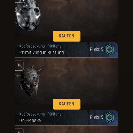
KAUFEN
Deine Belohnung ist freigeschaltet
Kopfbedeckung
Selten
worden.
Preis:
5
Primitivling in Rüstung
KAUFEN
Deine Belohnung ist freigeschaltet
Kopfbedeckung
Selten
worden.
Preis:
5
Oni-Maske