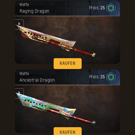
Deine Belohnung ist freigeschaltet
KAUFEN
Waffe
worden.
Preis:
25
Raging Dragon
KAUFEN
Deine Belohnung ist freigeschaltet
Waffe
worden.
Preis:
25
Ancestral Dragon
KAUFEN