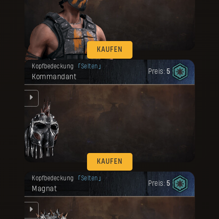
KAUFEN
Deine Belohnung ist freigeschaltet
Kopfbedeckung
Selten
worden.
Preis:
5
Kommandant
e
KAUFEN
Deine Belohnung ist freigeschaltet
Kopfbedeckung
Selten
worden.
Preis:
5
Magnat
e