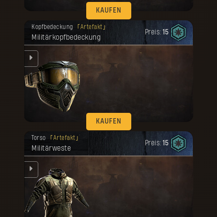
KAUFEN
Deine Belohnung ist freigeschaltet
Kopfbedeckung
Artefakt
worden.
Preis:
15
Militärkopfbedeckung
e
rte
KAUFEN
Deine Belohnung ist freigeschaltet
Torso
Artefakt
worden.
Preis:
15
Militärweste
.
e
rte