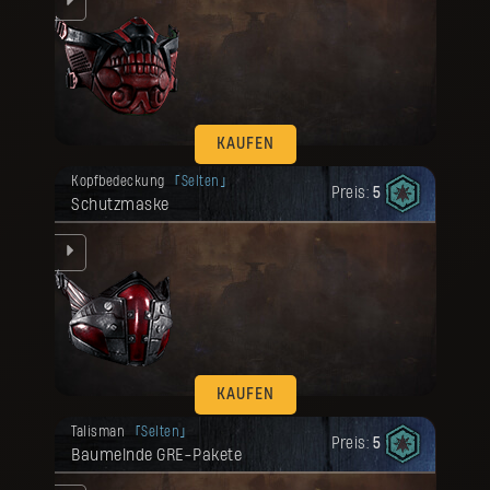
KAUFEN
Deine Belohnung ist freigeschaltet
Kopfbedeckung
Selten
worden.
Preis:
5
Schutzmaske
KAUFEN
Deine Belohnung ist freigeschaltet
Talisman
Selten
worden.
Preis:
5
Baumelnde GRE-Pakete