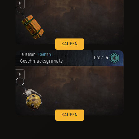
 el
KAUFEN
Deine Belohnung ist freigeschaltet
Talisman
Selten
worden.
Preis:
5
Geschmacksgranate
 el
KAUFEN