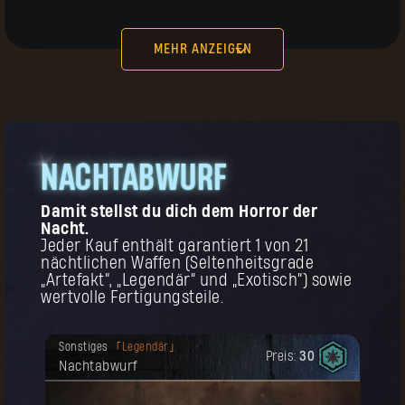
worden.
Preis:
15
Urpilger-Handschuhe
MEHR ANZEIGEN
kt,
NACHTABWURF
KAUFEN
Deine Belohnung ist freigeschaltet
Kopfbedeckung
Legendär
Damit stellst du dich dem Horror der
worden.
Preis:
25
Urpilger-Kopfbedeckung
Nacht.
Jeder Kauf enthält garantiert 1 von 21
nächtlichen Waffen (Seltenheitsgrade
d
„Artefakt“, „Legendär“ und „Exotisch“) sowie
s
.
wertvolle Fertigungsteile.
Deine Belohnung ist freigeschaltet
Sonstiges
Legendär
worden.
Preis:
30
Nachtabwurf
Zur Erinnerung! Dieser Gegenstand kann
KAUFEN
mehrmals gekauft werden.
Deine Belohnung ist freigeschaltet