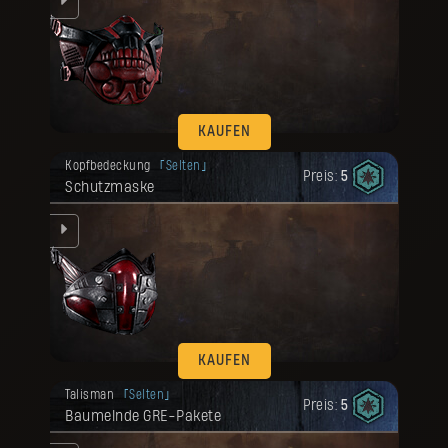
KAUFEN
Deine Belohnung ist freigeschaltet
Kopfbedeckung
Selten
worden.
Preis:
5
Schutzmaske
KAUFEN
Deine Belohnung ist freigeschaltet
Talisman
Selten
worden.
Preis:
5
Baumelnde GRE-Pakete