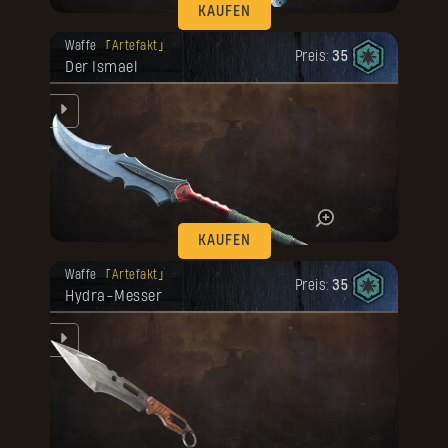
KAUFEN
Deine Belohnung ist freigeschaltet
Waffe
Artefakt
worden.
Preis:
35
Der Ismael
e
ll
.
KAUFEN
Deine Belohnung ist freigeschaltet
Waffe
Artefakt
worden.
Preis:
35
Hydra-Messer