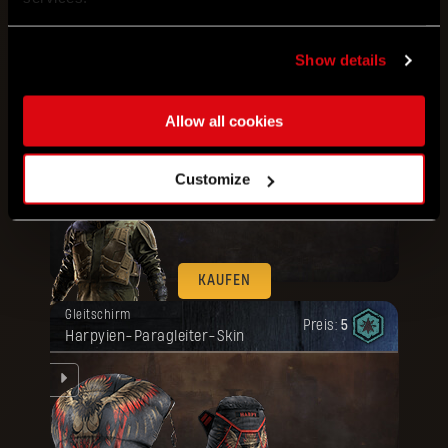
KAUFEN
Show details
Deine Belohnung ist freigeschaltet
Bundle
Artefakt
worden.
Preis:
Militär-Outfit + Rüstung von
80
Allow all cookies
Ausrüstung
Customize
KAUFEN
Deine Belohnung ist freigeschaltet
Gleitschirm
worden.
Preis:
5
Harpyien-Paragleiter-Skin
er-