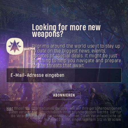
Looking for more new
weapons?
Pilgrims around the world use it to stay up
to date on the biggest news, events,
updates or special deals. It might be just
the thing to help you navigate and prepare
for the threats that await.
E-Mail-Adresse eingeben
ABONNIEREN
Hier
finden Sie Informationen darüber, wie wir Ihre personenbezogenen
Daten verarbeiten, einschließlich Ihrer grundlegenden Rechte. Der für
die Verarbeitung Ihrer personenbezogenen Daten Verantwortliche ist
Techland S.A. mit eingetragenem Sitz in Wrocław.