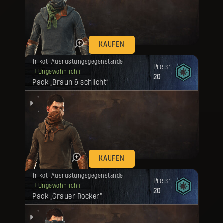
en.
KAUFEN
Deine Belohnung ist freigeschaltet
Trikot-Ausrüstungsgegenstände
worden.
Preis:
Ungewöhnlich
20
Pack „Braun & schlicht“
en.
KAUFEN
Deine Belohnung ist freigeschaltet
Trikot-Ausrüstungsgegenstände
worden.
Preis:
Ungewöhnlich
20
Pack „Grauer Rocker“