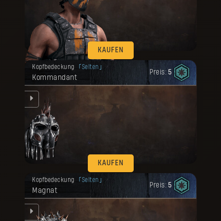
KAUFEN
Deine Belohnung ist freigeschaltet
Kopfbedeckung
Selten
worden.
Preis:
5
Kommandant
e
KAUFEN
Deine Belohnung ist freigeschaltet
Kopfbedeckung
Selten
worden.
Preis:
5
Magnat
e