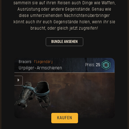
sammeln sie auf ihren Reisen auch Dinge wie Waffen,
Ausrüstung oder andere Gegenstände. Genau wie
diese umherziehenden Nachrichtenüberbringer
könnt auch ihr euch Gegenstände holen, wenn ihr sie
braucht, oder gleich jetzt zugreifen!
BUNDLE ANSEHEN
Deine Belohnung ist freigeschaltet
Bracers
Legendär
worden.
Preis:
25
Urpilger-Armschienen
hen
KAUFEN
Deine Belohnung ist freigeschaltet
Handschuhe
Legendär