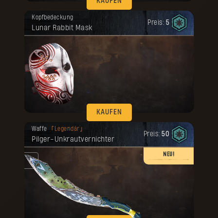
KAUFEN
Deine Belohnung ist freigeschaltet
Kopfbedeckung
worden.
Preis:
5
Lunar Rabbit Mask
KAUFEN
Deine Belohnung ist freigeschaltet
Waffe
Legendär
worden.
Preis:
50
Pilger-Unkrautvernichter
NEU!
ike