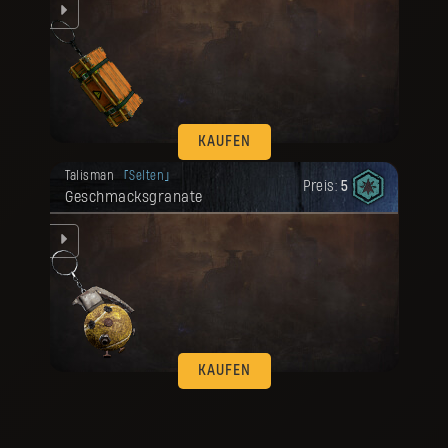
 el
KAUFEN
Deine Belohnung ist freigeschaltet
Talisman
Selten
worden.
Preis:
5
Geschmacksgranate
 el
KAUFEN