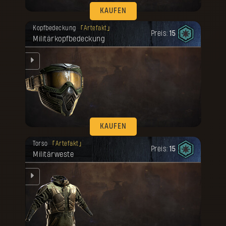
KAUFEN
Deine Belohnung ist freigeschaltet
Kopfbedeckung
Artefakt
worden.
Preis:
15
Militärkopfbedeckung
e
rte
KAUFEN
Deine Belohnung ist freigeschaltet
Torso
Artefakt
worden.
Preis:
15
Militärweste
.
e
rte