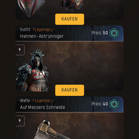
KAUFEN
Deine Belohnung ist freigeschaltet
Outfit
Legendär
worden.
Preis:
50
Hahnen-Abtrünniger
um
KAUFEN
Deine Belohnung ist freigeschaltet
Waffe
Legendär
worden.
Preis:
40
Auf Messers Schneide