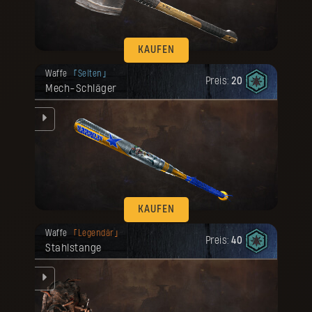
KAUFEN
Deine Belohnung ist freigeschaltet
Waffe
Selten
worden.
Preis:
20
Mech-Schläger
KAUFEN
Deine Belohnung ist freigeschaltet
Waffe
Legendär
worden.
Preis:
40
Stahlstange
t.