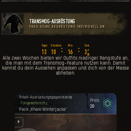
TRANSMOG-AUSRÜSTUNG
PASS DEINE AUSRÜSTUNG INDIVIDUELL AN
3
:
:
1
3
1
0
1
6
3
4
Alle zwei Wochen bieten wir Outfits niedriger Rangstufe an,
die man mit dem Transmog-Feature nutzen kann. Damit
kannst du dein Aussehen anpassen und dich von der Masse
abheben.
Deine Belohnung ist freigeschaltet
Trikot-Ausrüstungsgegenstände
worden.
Preis:
Ungewöhnlich
20
Pack „Khaki Winterjacke“