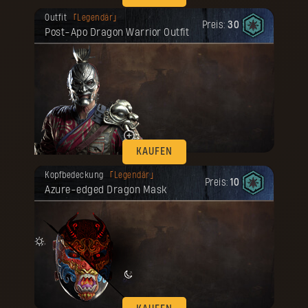
Deine Belohnung ist freigeschaltet
Outfit
Legendär
worden.
Preis:
30
Post-Apo Dragon Warrior Outfit
KAUFEN
Deine Belohnung ist freigeschaltet
Kopfbedeckung
Legendär
worden.
Preis:
10
Azure-edged Dragon Mask