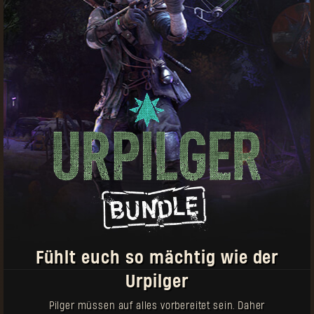
Einige Dinge, die du dabei beachten solltest:
Pilger-Marken können zum Kauf von Ausrüstung
sowohl in Dying Light als auch Dying Light 2: Stay
Human verwendet werden
Es werden regelmäßig neue Gegenstände
hinzukommen
Gegenstände mit diesem Symbol können
mehrfach gekauft werden
Jede Waffe kommt mit einem einzigartigen
Entwurf, den du in einem separaten Slot in
deinem Versteck im Spiel einlösen kannst.
Fühlt euch so mächtig wie der
Urpilger
Pilger müssen auf alles vorbereitet sein. Daher