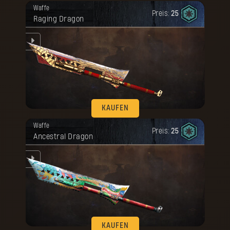
Deine Belohnung ist freigeschaltet
KAUFEN
Waffe
worden.
Preis:
25
Raging Dragon
KAUFEN
Deine Belohnung ist freigeschaltet
Waffe
worden.
Preis:
25
Ancestral Dragon
KAUFEN