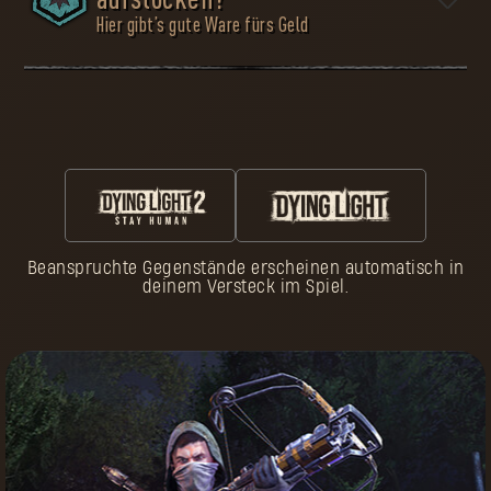
aufstocken?
Hier gibt’s gute Ware fürs Geld
Überleben heißt, vorbereitet zu sein. Viele Pilger kamen
zu früh ums Leben, weil sie die Gefahren des Ödlands
unterschätzt haben. Erleide nicht ihr Schicksal. In der
Waffenkammer findest du die nötige Ausrüstung für
deine Reise. Wähle sorgfältig, denn nichts auf dieser
Welt ist umsonst.
Beanspruchte Gegenstände erscheinen automatisch in
Befolge drei einfache Schritte:
deinem Versteck im Spiel.
Passe deinen
Charakter
in Dying Light an
Genieße dein Hab
und Gut
Steig im
Gib Pilger-Marken
Ansehensrang auf
aus
Verdiene Pilger-
Kaufe exklusive
Marken
Ausrüstung