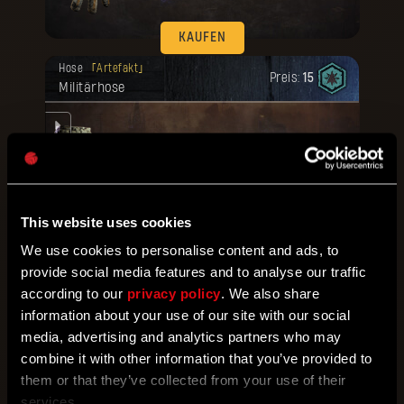
KAUFEN
Deine Belohnung ist freigeschaltet
Hose
Artefakt
worden.
Preis:
15
Militärhose
e
rte
This website uses cookies
KAUFEN
We use cookies to personalise content and ads, to
Deine Belohnung ist freigeschaltet
provide social media features and to analyse our traffic
Schuhe
Artefakt
worden.
Preis:
15
according to our
privacy policy
. We also share
Militärstiefel
information about your use of our site with our social
mm.
media, advertising and analytics partners who may
combine it with other information that you’ve provided to
them or that they’ve collected from your use of their
services.