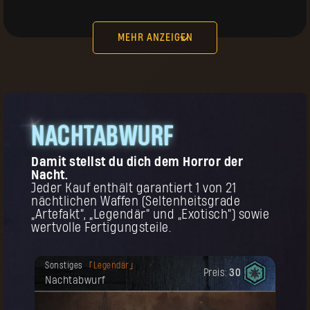
worden.
Preis:
15
Urpilger-Handschuhe
MEHR ANZEIGEN
kt,
NACHTABWURF
KAUFEN
Deine Belohnung ist freigeschaltet
Kopfbedeckung
Legendär
Damit stellst du dich dem Horror der
worden.
Preis:
25
Urpilger-Kopfbedeckung
Nacht.
Jeder Kauf enthält garantiert 1 von 21
nächtlichen Waffen (Seltenheitsgrade
d
„Artefakt“, „Legendär“ und „Exotisch“) sowie
s
.
wertvolle Fertigungsteile.
Deine Belohnung ist freigeschaltet
Sonstiges
Legendär
worden.
Preis:
30
Nachtabwurf
Zur Erinnerung! Dieser Gegenstand kann
KAUFEN
mehrmals gekauft werden.
Deine Belohnung ist freigeschaltet