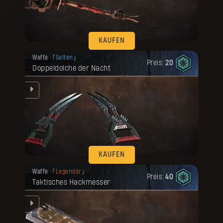
KAUFEN
Deine Belohnung ist freigeschaltet
Waffe
Selten
worden.
Preis:
20
Doppeldolche der Nacht
KAUFEN
Deine Belohnung ist freigeschaltet
Waffe
Legendär
worden.
Preis:
40
Taktisches Hackmesser