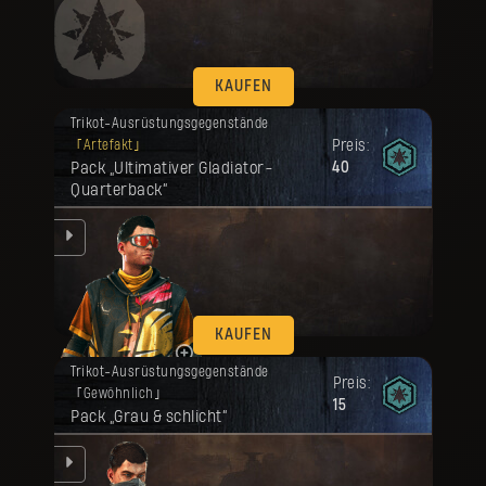
en.
KAUFEN
Deine Belohnung ist freigeschaltet
Trikot-Ausrüstungsgegenstände
worden.
Preis:
Artefakt
Pack „Ultimativer Gladiator-
40
Quarterback“
en.
KAUFEN
Deine Belohnung ist freigeschaltet
Trikot-Ausrüstungsgegenstände
worden.
Preis:
Gewöhnlich
15
Pack „Grau & schlicht“