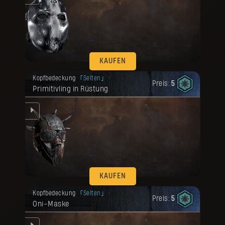
KAUFEN
Deine Belohnung ist freigeschaltet
Kopfbedeckung
Selten
worden.
Preis:
5
Primitivling in Rüstung
KAUFEN
Deine Belohnung ist freigeschaltet
Kopfbedeckung
Selten
worden.
Preis:
5
Oni-Maske