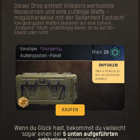
Dieser Drop enthält Villedors wertvollste
Deine Belohnung ist freigeschaltet
Outfit
Legendär
worden.
Ressourcen und eine zufällige Waffe –
Preis:
60
Urpilger-Outfit
möglicherweise mit der Seltenheit Exotisch!
Alle gedroppten Waffen skalieren auf eine höhere
Er
„Endgame“-Stufe, unabhängig davon, ob du auf NG+
spielst oder nicht.
d –
n
Deine Belohnung ist freigeschaltet
Sonstiges
Einzigartig
worden.
Preis:
20
Außenposten-Paket
Zur Erinnerung! Dieser Gegenstand kann
mehrmals gekauft werden.
EMPFOHLEN!
KAUFEN
Take a chance to
win an exclusive
Deine Belohnung ist freigeschaltet
weapon.
Talisman
Artefakt
worden.
Preis:
20
Urpilger-Talisman
KAUFEN
Wenn du Glück hast, bekommst du vielleicht
sogar einen der
5 unten aufgeführten