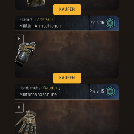
KAUFEN
Deine Belohnung ist freigeschaltet
Bracers
Artefakt
worden.
Preis:
15
Militär-Armschienen
KAUFEN
Deine Belohnung ist freigeschaltet
Handschuhe
Artefakt
worden.
Preis:
15
Militärhandschuhe
u