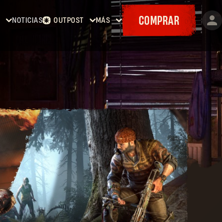
COMPRAR
NOTICIAS
OUTPOST
MÁS
ing
Inicio
Eventos
Contratos
Cositas
ing
Armería
Mapas
:
Cupones
ing
The