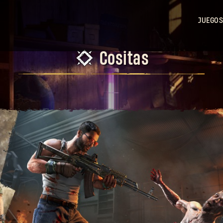
JUEGOS
Dy
Light
Cositas
Dy
Light 2
Stay
Human
Dy
Light: 
Beast