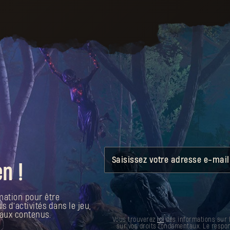
Saisissez votre adresse e-mail
n !
mation pour être
d'activités dans le jeu,
aux contenus.
Vous trouverez
ici
des informations sur 
sur vos droits fondamentaux. Le respon