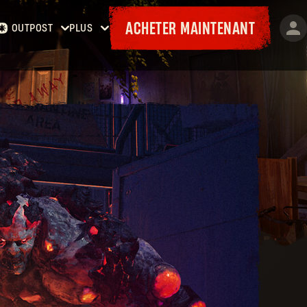
ACHETER MAINTENANT
OUTPOST
PLUS
Accueil
Événements
Contrats
Cadeaux
Armurerie
Cartes
Laufzettel