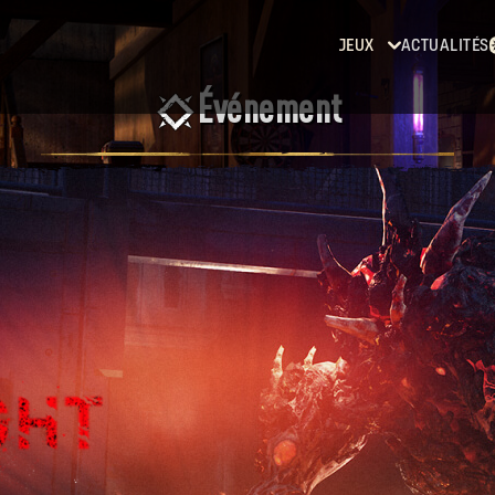
JEUX
ACTUALITÉS
Événement
Dying
Light
Dying
Light 2:
Stay
Human
Dying
Light:
The
Beast