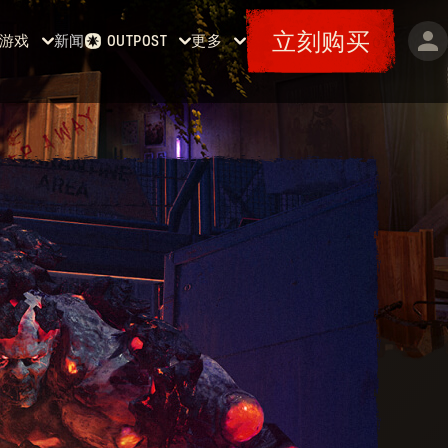
立刻购买
游戏
新闻
更多
OUTPOST
主页
活动
《消逝
赏金任务
特典
的光
军械库
地图
芒》
票据
消
逝的光
芒2
《消逝
的光
芒：困
兽》