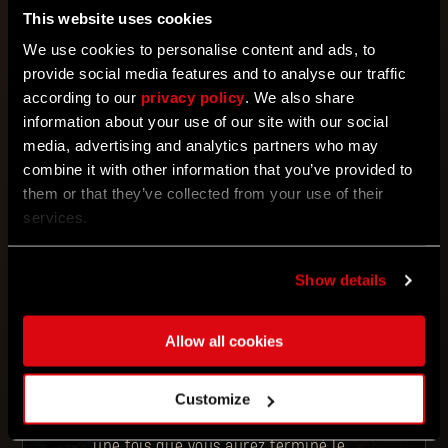
This website uses cookies
We use cookies to personalise content and ads, to
SAISISSEZ VOTRE CODE
provide social media features and to analyse our traffic
according to our
privacy policy
. We also share
information about your use of our site with our social
UTILISER
media, advertising and analytics partners who may
combine it with other information that you’ve provided to
them or that they’ve collected from your use of their
services.
Saisissez votre code.
Associez votre compte
outpost.dyinglightgame.com à votre
compte PlayStation™ Network,
Show details
Xbox Live, Epic Games ou Steam. Si
vous n’associez pas vos comptes, le
contenu n’apparaîtra pas dans le jeu.
Allow all cookies
Votre récompense DL1 apparaîtra dans
votre inventaire dans le jeu et il vous
suffit de parler à l’intendant pour
l’échanger contre de nouveaux objets.
Customize
Quant à votre récompense DL2, vous
pourrez la trouver dans la planque
une fois que vous aurez terminé le