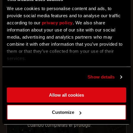
We use cookies to personalise content and ads, to
INGRESA TU CÓDIGO
provide social media features and to analyse our traffic
according to our
privacy policy
. We also share
information about your use of our site with our social
CANJEAR
media, advertising and analytics partners who may
combine it with other information that you’ve provided to
them or that they’ve collected from your use of their
services.
Ingresa tu código.
Vincula tu cuenta de
pilgrimoutpost.com a tu cuenta de
Steam, Epic Games,
Show details
PlayStation™Network o Xbox. Aviso: si
no vinculas tus cuentas, el contenido
no aparecerá en el juego.
Tu recompensa de DL1 aparecerá en el
Allow all cookies
juego dentro de tu inventario (habla
con el contramaestre para
intercambiarla por objetos nuevos),
Customize
mientras que la recompensa de DL2
aparecerá en el alijo de objetos
cuando completes el prólogo.