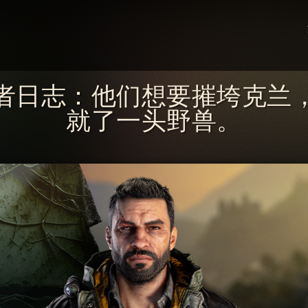
者日志：他们想要摧垮克兰
就了一头野兽。