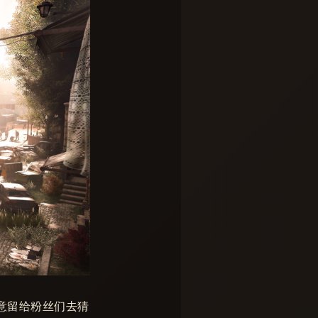
意留给粉丝们去猜