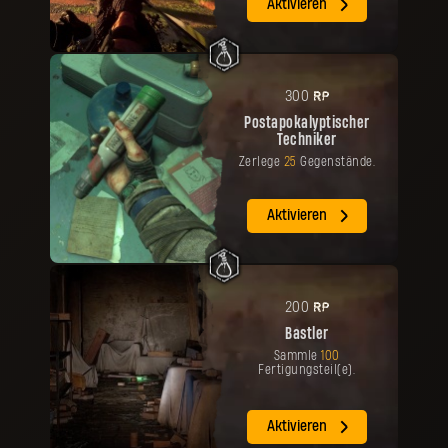
Aktivieren
RP
300
Postapokalyptischer
Techniker
Zerlege
25
Gegenstände.
Aktivieren
RP
200
Bastler
Sammle
100
Fertigungsteil(e).
Aktivieren