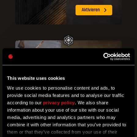
Aktivieren
RP
400
Unantastbar
Schalte
300
Feinde aus!
This website uses cookies
We use cookies to personalise content and ads, to
Aktivieren
provide social media features and to analyse our traffic
according to our
privacy policy
. We also share
information about your use of our site with our social
media, advertising and analytics partners who may
RP
300
combine it with other information that you’ve provided to
Schaschlik
them or that they’ve collected from your use of their
Benutze Speere, um
2