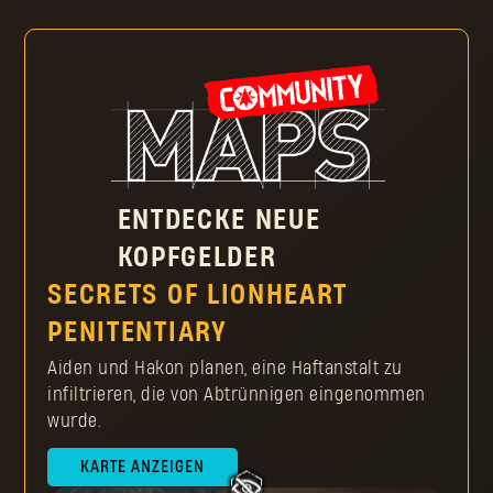
Komm jede Woche hier vorbei, um neue Kopfgelder zu
aktivieren
Stell sicher, dass der Pilger-Außenposten mit deiner
Spielplattform verknüpft ist
Spiele Dying Light oder Dying Light 2: Stay Human, um
Ansehenspunkte zu sammeln und im Ansehensrang
aufzusteigen
Steige im Rang auf, um Pilger-Marken zu erhalten und
kaufe einzigartige Gegenstände
ENTDECKE NEUE
KOPFGELDER
SECRETS OF LIONHEART
PENITENTIARY
Aiden und Hakon planen, eine Haftanstalt zu
infiltrieren, die von Abtrünnigen eingenommen
wurde.
KARTE ANZEIGEN