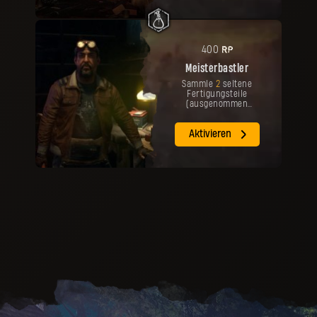
RP
400
Meisterbastler
Sammle
2
seltene
Fertigungsteile
(ausgenommen
Infizierten-Trophäen).
Aktivieren