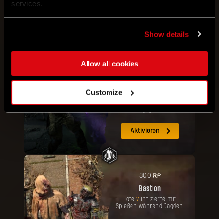
Spucker zu besiegen.
services.
Aktivieren
Show details
Allow all cookies
RP
400
Profibeseitigung
Customize
Besiege
4
spezielle
infizierte während einer
jagd.
Aktivieren
RP
300
Bastion
Töte
7
Infizierte mit
Spießen während Jagden.