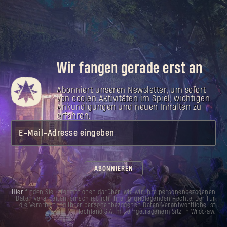
Wir fangen gerade erst an
Abonniert unseren Newsletter, um sofort
von coolen Aktivitäten im Spiel, wichtigen
Ankündigungen und neuen Inhalten zu
erfahren.
E-Mail-Adresse eingeben
ABONNIEREN
Hier
finden Sie Informationen darüber, wie wir Ihre personenbezogenen
Daten verarbeiten, einschließlich Ihrer grundlegenden Rechte. Der für
die Verarbeitung Ihrer personenbezogenen Daten Verantwortliche ist
Techland S.A. mit eingetragenem Sitz in Wrocław.