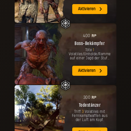
Aktivieren
RP
400
Boss-Bekämpfer
Töte
1
Volatiles/Unholde/Rammer
auf einer Jagd der Stufe
4.
Aktivieren
RP
300
Todestänzer
Triff
3
Volatiles mit
Fernkampfwaffen aus
der Luft am Kopf.