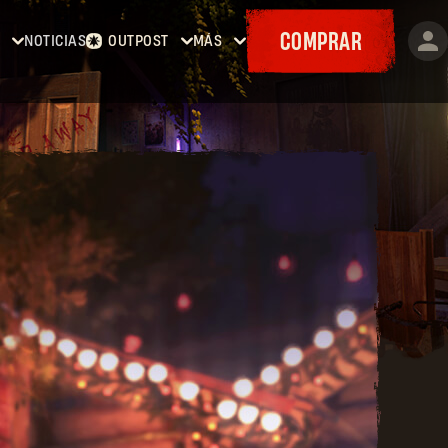
COMPRAR
NOTICIAS
OUTPOST
MÁS
ing
Inicio
Eventos
Contratos
Cositas
ing
Armería
Mapas
:
Cupones
ing
The