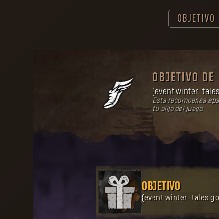
OBJETIVO 
OBJETIVO DE
{event.winter-tales
Esta recompensa apa
tu alijo del juego.
OBJETIVO
{event.winter-tales.go