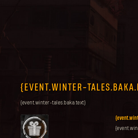
{EVENT.WINTER-TALES.BAKA
{event.winter-tales.baka.text}
{event.win
{event.win