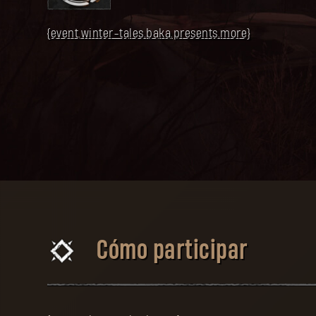
{event.winter-tales.baka.presents.more}
Cómo participar