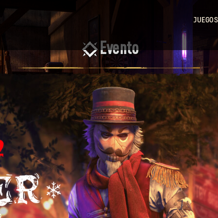
JUEGOS
Dy
Evento
Light
Dy
Light 2
Stay
Human
Dy
Light: 
Beast