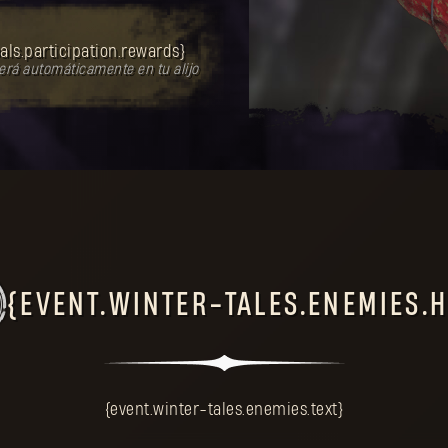
als.participation.rewards}
rá automáticamente en tu alijo
{EVENT.WINTER-TALES.ENEMIES.
{event.winter-tales.enemies.text}