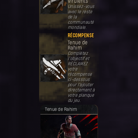
Virulents
Unissez-vous
avec le reste
de la
communauté
mondiale.
RÉCOMPENSE
Tenue de
Rahim
Complétez
l’objectif et
RÉCLAMEZ
votre
récompense
ci-dessous
pour l'ajouter
directement à
votre planque
du jeu.
Votre récompense a été débloquée.
Tenue de Rahim