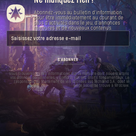
spéciale infectée.
Autrefois utilisée par les mineurs pour briser
Abonnez-vous au bulletin d'information
des cailloux, la puissante pioche convient
pour être immédiatement au courant de
aujourd'hui parfaitement à l'extraction de
plus d'activités dans le jeu, d'annonces
trophées Infectés.
majeures et de nouveaux contenus.
Dominez les cieux avec un nouveau parapente
qui brille dans le noir.
Saisissez votre adresse e-mail
S'ABONNER
Vous trouverez
ici
des informations sur la manière dont nous traitons
vos données personnelles, y compris sur vos droits fondamentaux. Le
responsable du traitement de vos données est Techland S.A., dont le
siège social se trouve à Wrocław.