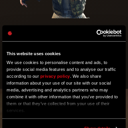
Objectifs de l'événement
OBJECTIF DE PARTICIPATION
This website uses cookies
OBJECTIF D'ÉCHAUFFEMENT
We use cookies to personalise content and ads, to
OBJECTIF PERSONNEL
provide social media features and to analyse our traffic
according to our
privacy policy
. We also share
OBJECTIF MONDIAL
information about your use of our site with our social
media, advertising and analytics partners who may
combine it with other information that you’ve provided to
OBJECTIF
MONDIAL
them or that they’ve collected from your use of their
services.
Coupez /
détruisez
la tête de
80,000,000