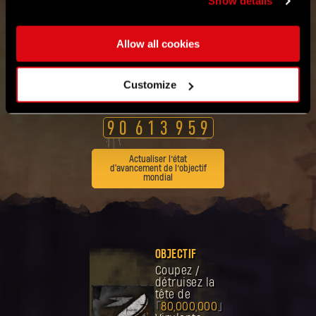
Show details
Virulents
Unissez-
vous avec
Allow all cookies
le reste de
la
communauté
mondiale.
Customize
Compteur de décapitations
de Virulents
9
0
6
1
3
9
5
9
Actualiser l’état
d'avancement de l’objectif
mondial
OBJECTIF
Coupez /
détruisez la
tête de
80,000,000