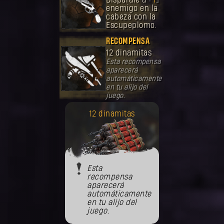
enemigo en la
cabeza con la
Escupeplomo.
RECOMPENSA
12 dinamitas
Esta recompensa
aparecerá
automáticamente
en tu alijo del
juego.
12 dinamitas
Esta
recompensa
aparecerá
automáticamente
en tu alijo del
juego.