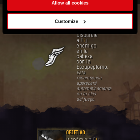
Allow all cookies
OBJETIVO
DE
Customize
PARTICIPACIÓN
Dispárale
a
1
enemigo
en la
cabeza
con la
Escupeplomo.
Esta
recompensa
aparecerá
automáticamente
en tu alijo
del juego.
OBJETIVO
Dispárale a
1