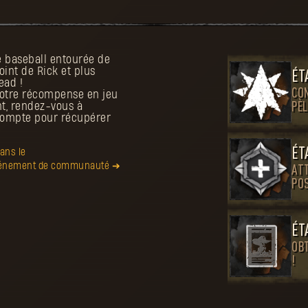
de baseball entourée de
int de Rick et plus
ÉT
ead !
CO
 votre récompense en jeu
nt, rendez-vous à
PÈL
 compte pour récupérer
ÉT
dans le
événement de communauté ➔
AT
PO
ÉT
OB
!