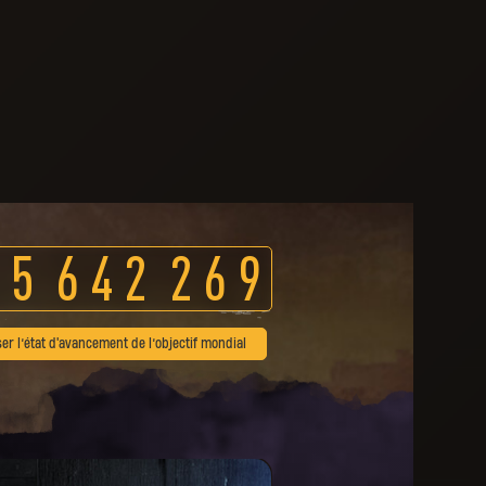
5
6
4
2
2
6
9
ser l’état d'avancement de l’objectif mondial
pense a été débloquée.