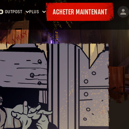
ACHETER MAINTENANT
OUTPOST
PLUS
Accueil
Événements
Contrats
Cadeaux
Armurerie
Cartes
Laufzettel