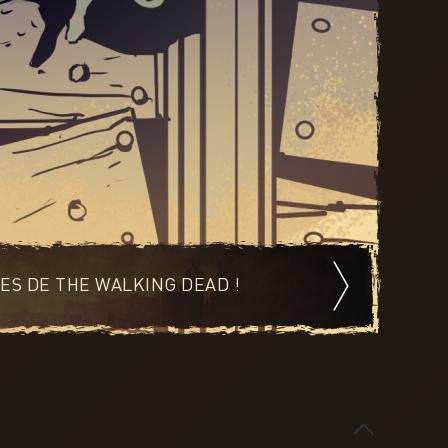
s.
ON
XBOX STORE
ES DE THE WALKING DEAD !