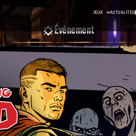
JEUX
ACTUALITÉS
Événement
Dying
Light
Dying
Light 2:
Stay
Human
Dying
Light:
The
Beast