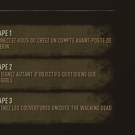
APE 1
NNECTEZ-VOUS OU CRÉEZ UN COMPTE AVANT-POSTE DE
ERIN
APE 2
TEIGNEZ AUTANT D’OBJECTIFS QUOTIDIENS QUE
SSIBLE
APE 3
TENEZ LES COUVERTURES UNIQUES THE WALKING DEAD