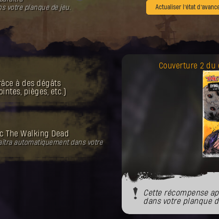
 votre planque de jeu.
Actualiser l’état d’avanc
Couverture 2 du
râce à des dégâts
ntes, pièges, etc.)
c The Walking Dead
îtra automatiquement dans votre
Cette récompense ap
dans votre planque d