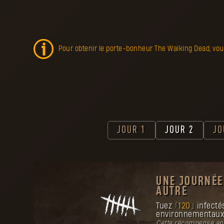
Pour obtenir le porte-bonheur The Walking Dead, vous
JOUR 1
JOUR 2
JO
UNE JOURNÉ
AUTRE
Tuez
120
infecté
environnementaux (
Cette récompense app