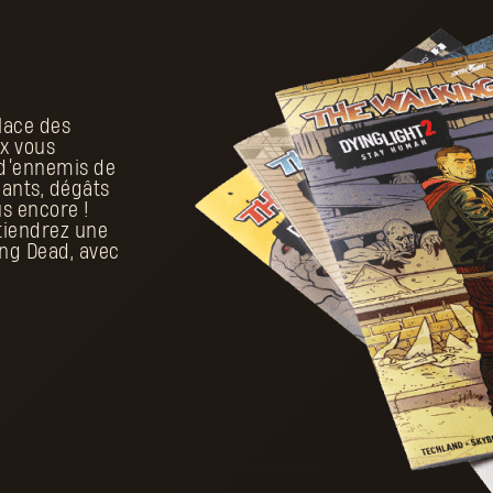
place des
ux vous
d’ennemis de
nants, dégâts
s encore !
tiendrez une
ng Dead, avec