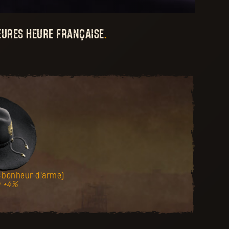
EURES HEURE FRANÇAISE
.
-bonheur d'arme)
e +4%