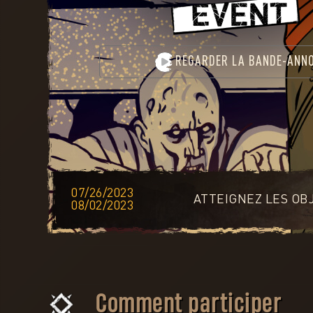
REGARDER LA BANDE-ANN
L
TECHLAND
07/26/2023
ST
ATTEIGNEZ LES OB
STORE
08/02/2023
Comment participer