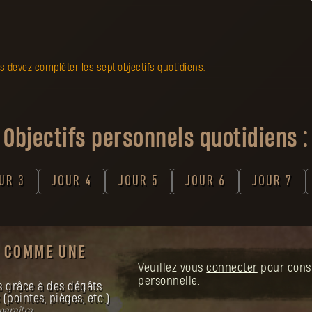
 devez compléter les sept objectifs quotidiens.
Objectifs personnels quotidiens :
UR 3
JOUR 4
JOUR 5
JOUR 6
JOUR 7
E COMME UNE
Veuillez vous
connecter
pour consu
personnelle.
s grâce à des dégâts
pointes, pièges, etc.)
araîtra