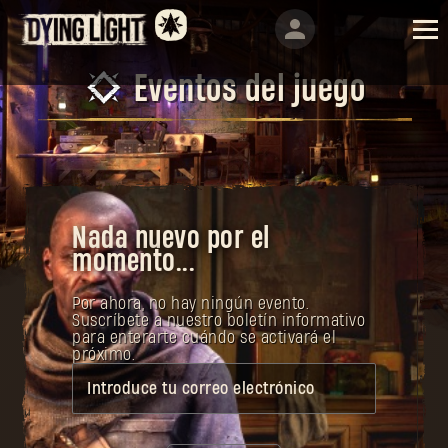
Eventos del juego
Nada nuevo por el
momento...
Por ahora, no hay ningún evento.
Suscríbete a nuestro boletín informativo
para enterarte cuándo se activará el
próximo.
Introduce tu correo electrónico