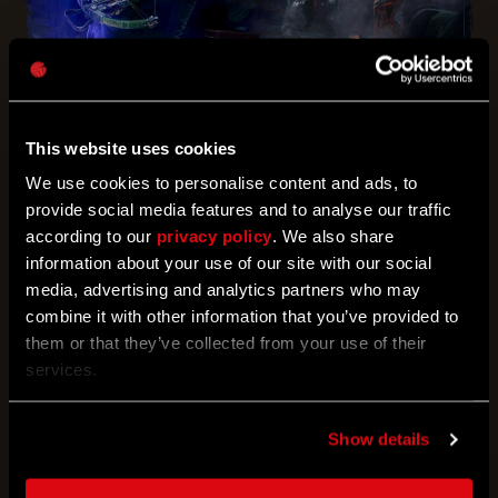
06/29/2023
This website uses cookies
We use cookies to personalise content and ads, to
Noches sangrientas
provide social media features and to analyse our traffic
according to our
privacy policy
. We also share
Recoge objetos de valor por la noche para ganar
recompensas
information about your use of our site with our social
media, advertising and analytics partners who may
combine it with other information that you’ve provided to
them or that they’ve collected from your use of their
services.
Show details