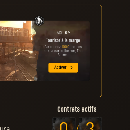
1
PR
500
Touriste à la marge
Parcourez
1000
mètres
sur la carte Harran, The
Slums.
Activer
Contrats actifs
ure.