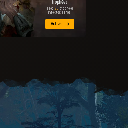
trophées
Pillez
20
trophées
infectés rares.
Activer