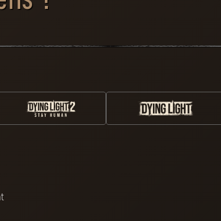
éfis ?
e dangereux en solitaire n'a rien
Voilà comme
 se dressent contre eux, ces
Revenez cha
lucratives en menant à bien des
contrats
nt pas se frotter. Le moment est
Assurez-vous
oute. Accomplissez diverses
Pèlerin est 
Jouez à Dyin
Human pour 
afin de grav
Gravissez le
Dying
Retournez à l'Avant-
pèlerin et l
t
poste de Pèlerin
uniques
 les
Récupérez vos points de
ts
réputation