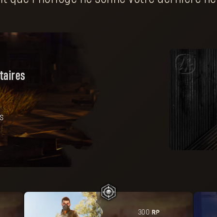
taires
s
PR
300