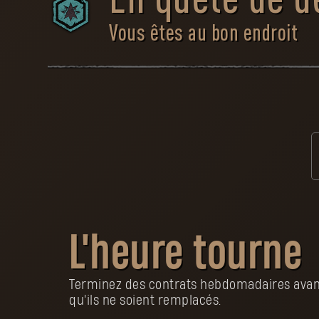
En quête de d
Vous êtes au bon endroit
Pour les pèlerins, parcourir un mond
de nouveau. Malgré les obstacles qui
voyageurs cherchent des occasions 
tâches auxquelles d'autres n'oseraie
désormais venu de vous mettre en r
missions et gravissez les échelons.
C'est parti :
L'heure tourne
Activez les contrats
Jouez à 
Terminez des contrats hebdomadaires avan
Sélectionnez les
Light
contrats ci-dessous
Terminez
qu'ils ne soient remplacés.
contra