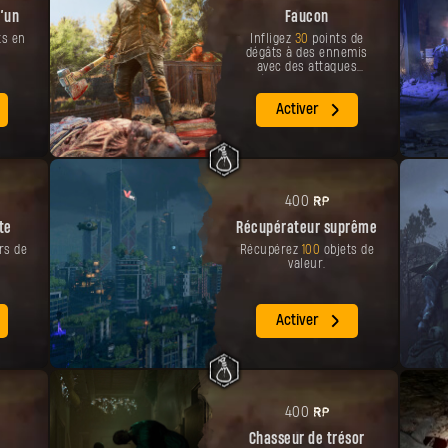
u’un
Faucon
s en
Infligez
30
points de
dégâts à des ennemis
avec des attaques
spéciales en tombant.
Activer
PR
400
te
Récupérateur suprême
rs de
Récupérez
100
objets de
valeur.
Activer
PR
400
Chasseur de trésor