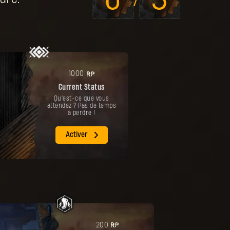
0
3
/
PR
1000
Current Status
Qu'est-ce que vous
attendez ? Pas de temps
à perdre !
Activer
PR
200