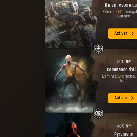
Il n’en restera q
Éliminez
50
Renégat
journée.
Activer
PR
300
Commando d'éli
Éliminez
10
Cracheu
nuit.
Activer
PR
400
Pyromane