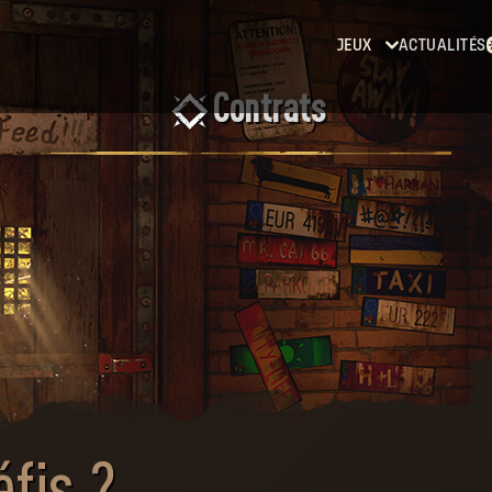
JEUX
ACTUALITÉS
Contrats
Dying
Light
Dying
Light 2:
Stay
Human
Dying
Light:
The
Beast