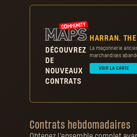
dans le j
questi
HARRAN. THE
La maçonnerie ancienn
DÉCOUVREZ
marchandises abandon
DE
VOIR LA CARTE
NOUVEAUX
CONTRATS
Contrats hebdomadaires
Obtenez l’ensemble complet avant