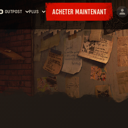
ACHETER MAINTENANT
OUTPOST
PLUS
Accueil
Événements
Contrats
Cadeaux
Armurerie
Cartes
Laufzettel