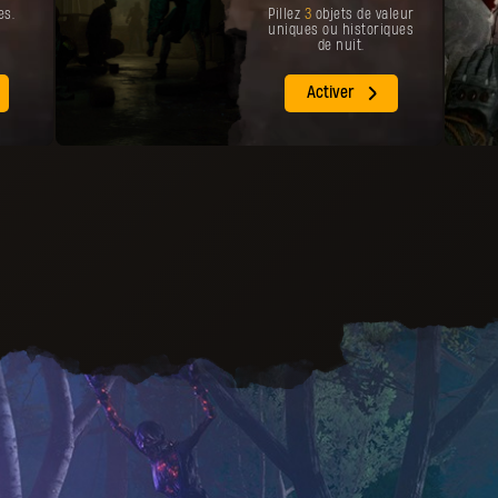
es.
Pillez
3
objets de valeur
uniques ou historiques
de nuit.
Activer