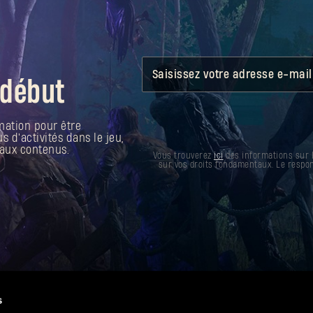
Saisissez votre adresse e-mail
 début
mation pour être
d'activités dans le jeu,
aux contenus.
Vous trouverez
ici
des informations sur 
sur vos droits fondamentaux. Le respon
s