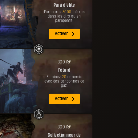
Para d'élite
Parcourez
3000
mètres
dans les airs ou en
parapente.
Activer
PR
300
Fêtard
Éliminez
20
ennemis
avec des bonbonnes de
gaz.
Activer
PR
300
Collectionneur de