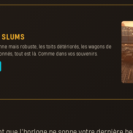
eu en
on
 SLUMS
e mais robuste, les toits détériorés, les wagons de
nés, tout est là. Comme dans vos souvenirs.
 que l’horloge ne sonne votre dernière he