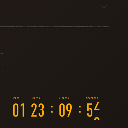
nt ça fonctionne :
que semaine activer de nouveaux
 que le profil de l'Avant-poste de
connecté à votre plateforme de jeu
g Light ou à Dying Light 2: Stay
gagner des points de réputation
ir les rangs de réputation
:
:
s rangs pour obtenir des jetons de
0
0
1
2
3
0
9
5
es échanger contre des objets