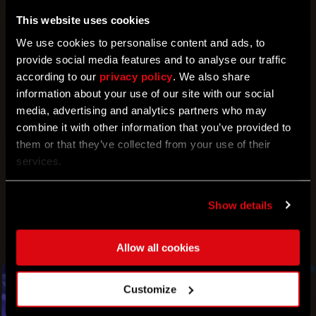
Activa contratos y complétalos en el juego
This website uses cookies
LA ARMERÍA
We use cookies to personalise content and ads, to
¡Obtén equipo, atuendos únicos y mucho más!
provide social media features and to analyse our traffic
according to our
privacy policy
. We also share
FICHAS DE PEREGRINO
information about your use of our site with our social
Una nueva moneda que obtener
media, advertising and analytics partners who may
PUNTOS DE REPUTACIÓN DE PEREGRINO
combine it with other information that you’ve provided to
Conviértete en el peregrino más fuerte de las
them or that they’ve collected from your use of their
tierras salvajes
services.
¡Y MUCHO MÁS!
Show details
Allow all cookies
Customize