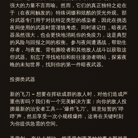
强大的力量不言而喻。然而，它们的真正独特之处在
于（在夜间触发的）特殊词缀和炫酷的荧光外观。部
分武器专门用于对抗特定类型的感染者，因此在挑选
夜间使用的武器时需谨慎考虑。同时请记住，暗夜武
器虽然强大，也会更快地消耗你的免疫力，这是典型
的风险与回报之间的权衡。参与夜间遭遇战，帮助生
存者，与夜魔、背包撕咬者和其他敌人战斗以获取这
些武器。别忘了寻找哈珀和前往漫游者哨站，探索夜
晚的未知世界，找到你的第一件暗夜武器。
投掷类武器
新的飞刀 –
想要在挥砍成群的敌人时，对他们造成严
重伤害吗？我们有一个完美解决方案：向你的敌人投
掷最新的治安者工具——“爆炸飞刀”。留意短暂的“哔
哔”声，然后享受一次小规模爆炸，这将在关键时刻
为你提供急需的空间。