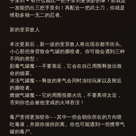
手里剑 –
有什么能比一把手里剑更美妙的事？那就是
一发能扔出三把手里剑！再配合一把武士刀，你就是
维勒多独一无二的忍者。
新的变异敌人
本次更新后，新一波的变异敌人将出现在都市街头。
小心那些身背致命气罐的撕咬者。你可能会遇到三种
不同的类型：
剧毒气罐魔——不要靠近，它会在自己周围释放出致
命的烟雾。
冰冻气罐魔——释放的寒气会同时冻结玩家以及附近
的撕咬者。
燃烧气罐魔——它的周围投掷火坑，不要离得太近，
否则你也会被他变成的火球吞没！
毒尸变得更加狡诈——其中一些会朝你所在的方向喷
吐毒液，并跟你保持距离。你也可能遇到一些携带气
罐的毒尸。