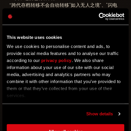
*跨代存档转移不会自动转移“如入无人之境”、“闪电
反应”和DLC奖杯。要想在新主机上解锁它们，必须进
行以下步骤：
打开PS4版本的游戏，安装最近的更新。
更改你的档案中的选项——可以是任何更改，包括更
This website uses cookies
改主菜单中的视频/音频选项。
We use cookies to personalise content and ads, to
关闭PS4上的游戏并用PS5下载更新。
provide social media features and to analyse our traffic
使用存档传输功能。这可以确保你获得所有的奖杯！
according to our
privacy policy
. We also share
information about your use of our site with our social
“新游戏+”中的夜行者工具
media, advertising and analytics partners who may
combine it with other information that you’ve provided to
完成主线任务并开启“新游戏+”后，你的所有夜行者工
them or that they’ve collected from your use of their
具都将保留。如果你在本次更新之前已经进入“新游
services.
戏+”，你收到到缺失的工具（2级）。
*夜行者工具可用于在开放世界探索游玩，但在一些
特定任务场景中您无法使用它们，这是为了确保主线
Show details
剧情的流畅体验。此类情况游戏中将有充足的信息提
示。