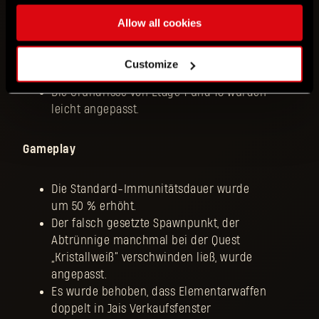
Rennanimation nicht ausführten, wenn
Allow all cookies
auf ihrem Weg Lampen waren.
Es wurde behoben, dass Waffen
manchmal beim Springen in der
Customize
Aufzugdecke verschwanden.
Die Grundrisse von Etage 1 und 18 wurden
leicht angepasst.
Gameplay
Die Standard-Immunitätsdauer wurde
um 50 % erhöht.
Der falsch gesetzte Spawnpunkt, der
Abtrünnige manchmal bei der Quest
„Kristallweiß“ verschwinden ließ, wurde
angepasst.
Es wurde behoben, dass Elementarwaffen
doppelt in Jais Verkaufsfenster