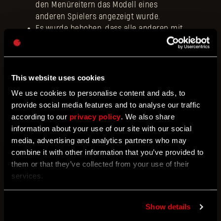
den Menüreitern das Modell eines
anderen Spielers angezeigt wurde.
Es wurde behoben, dass alle anderen mit
dem Host respawnten, wenn die
Mitspieler tot waren und der Host als
Letztes starb.
This website uses cookies
Turm-Überfall
We use cookies to personalise content and ads, to
provide social media features and to analyse our traffic
according to our
privacy policy
. We also share
Es wurde behoben, dass die Taste zum
information about your use of our site with our social
Öffnen des Inventars am Controller nur
media, advertising and analytics partners who may
einmal funktionierte und dann für den
combine it with other information that you’ve provided to
restlichen Durchlauf nichts mehr
them or that they’ve collected from your use of their
bewirkte.
services.
Es wurde behoben, dass unterschiedliche
Strings und Tasten für das Verbessern
von Entwürfen zugewiesen waren.
Show details
Es wurde behoben, dass Infizierte ihre