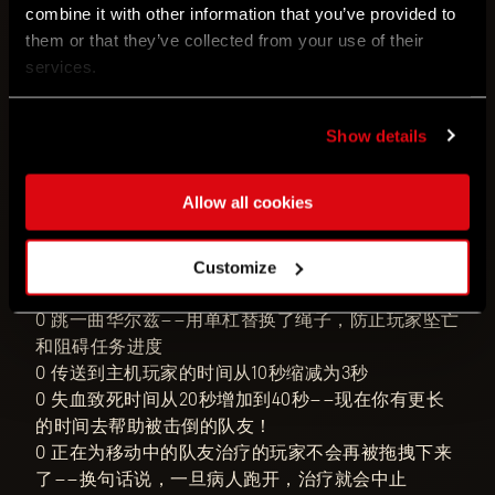
○ 《猩红纽带》——现在玩家在限时场景中的关键时间
combine it with other information that you’ve provided to
节点上无需等待其他玩家
them or that they’ve collected from your use of their
○ 《猩红纽带》——玩家在打开保险箱时看上去更自然
services.
○ 《猩红纽带》——当主机玩家结束突袭挑战，所有人
都将退出
○ 《猩红纽带》——更新了表演目标，使其在所有合作
Show details
模式中的玩家UI中能正常显示
○ 修复了将电缆连接到发电机时的第三人称动画问题
Allow all cookies
○ 增强了其他玩家的合作模式小部件，包括状态图标
（显示中毒、烧伤等）
Customize
○ 在触发过场动画后，玩家不会失去使用大炮攻击的
技能
○ 跳一曲华尔兹——用单杠替换了绳子，防止玩家坠亡
和阻碍任务进度
○ 传送到主机玩家的时间从10秒缩减为3秒
○ 失血致死时间从20秒增加到40秒——现在你有更长
的时间去帮助被击倒的队友！
○ 正在为移动中的队友治疗的玩家不会再被拖拽下来
了——换句话说，一旦病人跑开，治疗就会中止