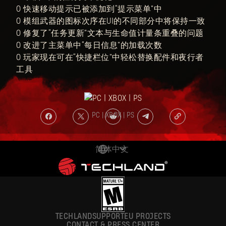
○ 快速移动提示已被添加到“提示菜单”中
○ 模组武器的图标次序在UI的不同部分中将保持一致
○ 修复了“任务更新”文本与生命值计量条重叠的问题
○ 改进了主菜单中“每日信息”的加载次数
○ 玩家现在可在“快捷栏位”中轻松替换配件和夜行者
工具
PC | XBOX | PS
简体中文
DEUTSCH
ENGLISH
ESPAÑOL
TECHLAND
SUPPORT
EU PROJECTS
FRANÇAIS
CONTACT & PRESS CENTER