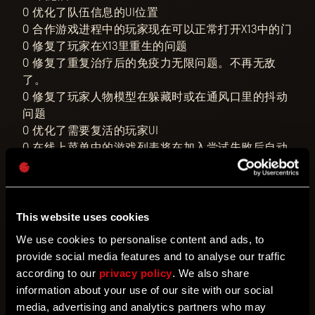
○ 优化了队伍信息的UI位置
○ 合作游戏进程中的玩家现在可以正常打开X13中的门
○ 修复了玩家在X13里重生的问题
○ 修复了重复治疗后的免疫力无限问题。不再无敌
了。
○ 修复了玩家人物模型在躲藏时或在通风口里的抖动
问题
○ 优化了需要复活的玩家UI
○ 在线上菜单中的游戏列表将在加入尝试失败后自动
刷新
○ 修复了在艾登的记忆闪回中，手电筒会保持开启状
态的罕见问题
○ 修复了军用容器反复开关产生的罕见图像问题
This website uses cookies
○ 修复了使用棒球棍的玩家的第三人称动画问题
We use cookies to personalise content and ads, to
○ 《猩红纽带》——修复了匹配问题，尽管这是一个剧
provide social media features and to analyse our traffic
情DLC
according to our
privacy policy
. We also share
○ 《猩红纽带》——修复了突袭和屠杀挑战中部分玩家
information about your use of our site with our social
都能听不到音乐的问题
media, advertising and analytics partners who may