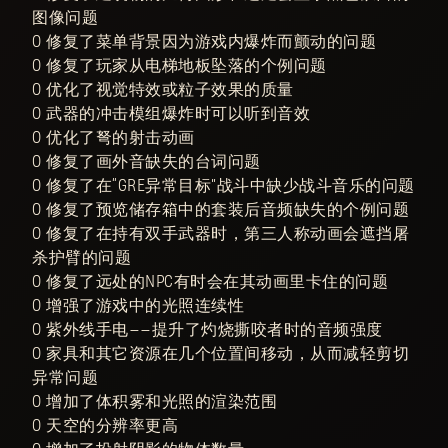
图像问题
○ 修复了菜单背景因为游戏内爆炸而颤动的问题
○ 修复了玩家从电梯地板坠落的个例问题
○ 优化了视觉特效或粒子效果的质量
○ 武器的冲击模组爆炸时可以听到音效
○ 优化了弩的射击动画
○ 修复了画外音缺失的台词问题
○ 修复了在“GRE异常目标”战斗中缺少战斗音乐的问题
○ 修复了预览储存箱中的套装后音频缺失的个例问题
○ 修复了在持有双手武器时，第三人称动画会遮挡屠
杀护臂的问题
○ 修复了远处的NPC有时会在其动画里卡住的问题
○ 增强了游戏中的光照连续性
○ 紫外线手电——提升了灼烧撕咬者时的音频强度
○ 家具和其它资源在几个位置间移动，从而减轻剪切
异常问题
○ 增加了体积雾和光照的渲染范围
○ 天空的分辨率更高