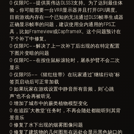
○ 仅限PC——提供英伟达DLSS3支持。为了达到最佳体
验，你可能需要一台VRR显示器并且打开GPU调度。
目前游戏内存在一个已知的无法通过DLSS帧率生成器
正确显示帧率的问题，建议使用业内通用的FPS工
具，比如Frameview或CapframeX。这个问题预计在
下个补丁中修复。
○ 仅限PC——解决了上一次补丁后出现的在特定配置
下图片变暗的问题
○ 仅限PC——在按住鼠标滚轮时，屠杀护臂不会二次
显示
○ 仅限PS5——《猩红纽带》在玩家通过“继续行动”标
签页启动后可正常加载
○ 如果玩家在游戏设置中静音所有音频，则“心跳
声”也不会再被听见
○ 增加了城市中的蕨类植物模型变化
○ 在追踪“大教堂”任务时，不再会随处都能听到其背
景音乐
○ 修复了水下出现的烟雾图像问题
○ 修复了建筑物的几何图形在远处会显示黑色缺口的