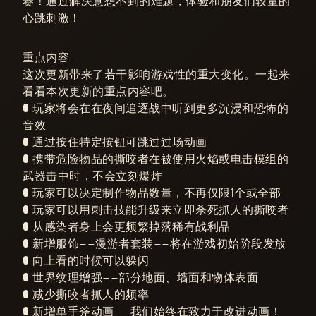
赛！通过解决意想不到的难题，体验和朋友们较量的
心跳刺激！
重点内容
这次更新带来了若干影响游戏性的重大变化。一起来
看看本次更新的重点内容吧。
● 玩家将会在在夜间追逐战中听到更多沉浸和恐怖的
音效
● 通过按住特定按钮可跳过过场动画
● 携带危险物品的撕咬者在被使用火焰或电击模组的
武器击中时，不会立刻爆炸
● 玩家可以决定制作物品数量，不再仅限1个或全部
● 玩家可以用刺击技能升级来立即杀死抓人的撕咬者
● 从感染者身上会更频繁掉落稀有战利品
● 新增服饰——漫游者套装——将在游戏初始阶段发放
● 向上看的时候可以躲闪
● 世界纹理增强——部分地面、墙面和物体表面
● 减少撕咬者抓人的频率
● 新增单手斧动画——我们始终在致力于改进动画！