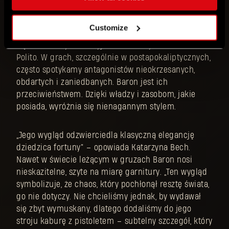
„Gdy rozpoczęliśmy projektowanie wyglądu Barona,
Customize
zależało nam na stworzeniu złoczyńcy, który wyróżni
się na tle innych” – wyjaśnia Katarzyna Tarnacka-
Polito. W grach, szczególnie w postapokaliptycznych,
często spotykamy antagonistów nieokrzesanych,
obdartych i zaniedbanych. Baron jest ich
przeciwieństwem. Dzięki władzy i zasobom, jakie
posiada, wyróżnia się nienagannym stylem.
„Jego wygląd odzwierciedla klasyczną elegancję
dziedzica fortuny” – opowiada Katarzyna Bech.
Nawet w świecie leżącym w gruzach Baron nosi
nieskazitelne, szyte na miarę garnitury. „Ten wygląd
symbolizuje, że chaos, który pochłonął resztę świata,
go nie dotyczy. Nie chcieliśmy jednak, by wydawał
się zbyt wymuskany, dlatego dodaliśmy do jego
stroju kaburę z pistoletem – subtelny szczegół, który