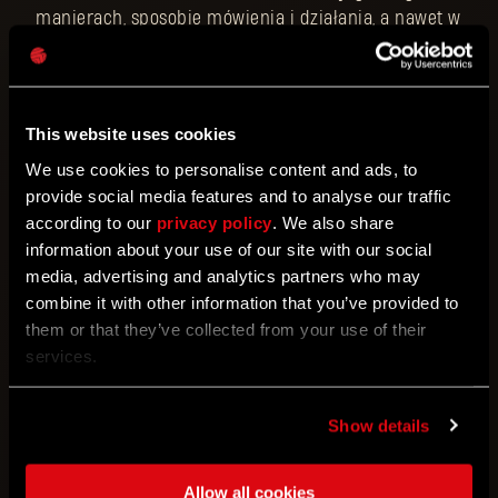
manierach, sposobie mówienia i działania, a nawet w
jego wyglądzie. Baron jest bogaty, inteligentny i
doskonale wykształcony. Studiował w Stanach
Zjednoczonych, a następnie wrócił do Castor Woods,
by przejąć farmaceutyczne imperium swojej
This website uses cookies
rodziny”.
We use cookies to personalise content and ads, to
provide social media features and to analyse our traffic
W tym kontekście wyobrażono go jako postać
according to our
privacy policy
. We also share
otoczoną zaawansowaną technologią – coś
information about your use of our site with our social
rzadkiego w postapokaliptycznych uniwersach.
media, advertising and analytics partners who may
Mimo że świat pogrążył się w chaosie, Baron ma
combine it with other information that you’ve provided to
nieograniczony dostęp do zasobów, których
them or that they’ve collected from your use of their
potrzebuje, by realizować swoje cele. Według niego
services.
zgromadzone dobra materialne świadczą o jego
wyższości nad innymi. Zbiera najlepsze garnitury,
Show details
biżuterię, dzieła sztuki i zaawansowane urządzenia,
by udowodnić samemu sobie, że potrafi osiągnąć
rzeczy niemożliwe.
Allow all cookies