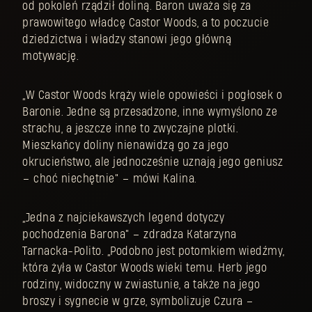
od pokoleń rządził doliną. Baron uważa się za
prawowitego władcę Castor Woods, a to poczucie
dziedzictwa i władzy stanowi jego główną
motywację.
„W Castor Woods krąży wiele opowieści i pogłosek o
Baronie. Jedne są przesadzone, inne wymyślono ze
strachu, a jeszcze inne to zwyczajne plotki.
Mieszkańcy doliny nienawidzą go za jego
okrucieństwo, ale jednocześnie uznają jego geniusz
– choć niechętnie” – mówi Kalina.
„Jedna z najciekawszych legend dotyczy
pochodzenia Barona” – zdradza Katarzyna
Tarnacka-Polito. „Podobno jest potomkiem wiedźmy,
która żyła w Castor Woods wieki temu. Herb jego
rodziny, widoczny w zwiastunie, a także na jego
broszy i sygnecie w grze, symbolizuje Czura –