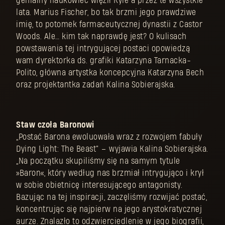
genialny naukowiec więził Kyle’a przez te wszystkie
lata. Marius Fischer, bo tak brzmi jego prawdziwe
imię, to potomek farmaceutycznej dynastii z Castor
Woods. Ale… kim tak naprawdę jest? O kulisach
powstawania tej intrygującej postaci opowiedzą
wam dyrektorka ds. grafiki Katarzyna Tarnacka-
Polito, główna artystka koncepcyjna Katarzyna Bech
oraz projektantka zadań Kalina Sobierajska.
Staw czoła Baronowi
„Postać Barona ewoluowała wraz z rozwojem fabuły
Dying Light: The Beast” – wyjawia Kalina Sobierajska.
„Na początku skupiliśmy się na samym tytule
»Baron«, który według nas brzmiał intrygująco i krył
w sobie obietnicę interesującego antagonisty.
Bazując na tej inspiracji, zaczęliśmy rozwijać postać,
koncentrując się najpierw na jego arystokratycznej
aurze. Znalazło to odzwierciedlenie w jego biografii,