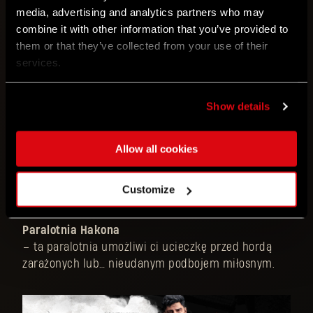
media, advertising and analytics partners who may
– zrób wszystko, co musisz zrobić, by przetrwać, a
combine it with other information that you’ve provided to
przy tym doskonale się prezentuj.
them or that they’ve collected from your use of their
services.
Kusza Hakona
– celuj dokładnie i daj im przyjąć serię w kolano…
albo w głowę.
Show details
Normalne bełty & ogniste bełty
Allow all cookies
– zostań prawdziwym podpalaczem dzięki tym
wyjątkowym bełtom. Tylko nie zapominaj o
Customize
przeładowywaniu.
Paralotnia Hakona
– ta paralotnia umożliwi ci ucieczkę przed hordą
zarażonych lub… nieudanym podbojem miłosnym.