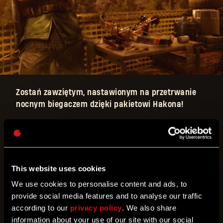
Zostań zawziętym, nastawionym na przetrwanie
nocnym biegaczem dzięki pakietowi Hakona!
Zostań zawziętym, nastawionym na przetrwanie
nocnym biegaczem dzięki pakietowi Hakona. Uzbrój
się w urok osobisty, spryt oraz wszelkie narzędzia,
This website uses cookies
które umożliwią ci przetrwanie zdradzieckich nocy
w mieście.
We use cookies to personalise content and ads, to
provide social media features and to analyse our traffic
according to our
privacy policy
. We also share
Zawartość pakietu:
information about your use of our site with our social
Wygląd Hakona