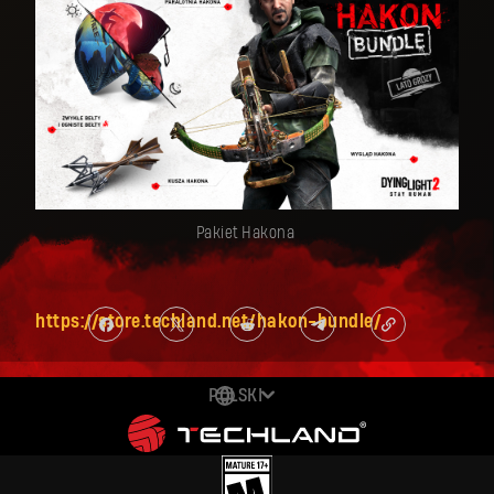
Pakiet Hakona
https://store.techland.net/hakon-bundle/
POLSKI
DEUTSCH
ENGLISH