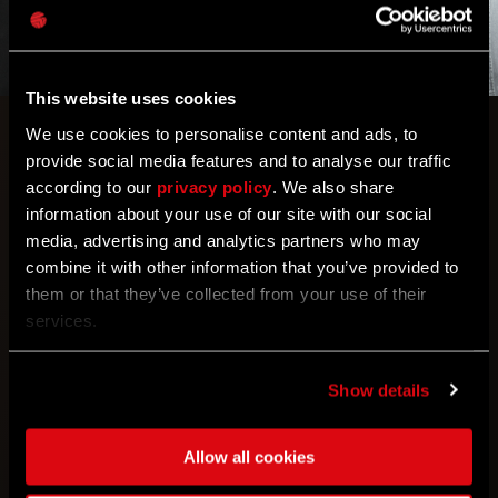
This website uses cookies
We use cookies to personalise content and ads, to
Todos dicen ser Kyle Crane,
provide social media features and to analyse our traffic
according to our
privacy policy
. We also share
pero no pueden estar todos diciendo la verdad,
information about your use of our site with our social
¿cierto? Si bien no se ponen de acuerdo en quién es
media, advertising and analytics partners who may
realmente Kyle, hay algo en lo que sí coinciden…
combine it with other information that you’ve provided to
them or that they’ve collected from your use of their
Conoce a los actores detrás de la voz del héroe más
services.
icónico de Harran en Dying Light: The Beast.
Queríamos asegurarnos de que la mayor cantidad
de gente posible pudiera escuchar a Kyle en su
Show details
lengua materna con una calidad lo más alta posible.
Estos actores lo han dado todo en sus actuaciones, y
Allow all cookies
podrás disfrutarlas cuando desates a la bestia en
Dying Light: The Beast.