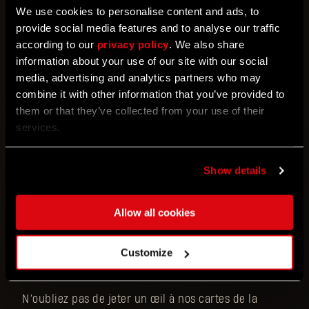
armes, etc., nos joueurs veulent retrouver dans
We use cookies to personalise content and ads, to
Dying Light 2 Stay Human.
provide social media features and to analyse our traffic
according to our
privacy policy
. We also share
Aujourd’hui, nous dévoilons la première vague
information about your use of our site with our social
d’idées pour lancer le vote de la communauté. Et ce
media, advertising and analytics partners who may
n’est que le début ! Nous mettrons régulièrement à
combine it with other information that you’ve provided to
jour notre catalogue avec de nouvelles entrées. Le
them or that they’ve collected from your use of their
vote est ouvert à tous ceux qui ont un compte
services.
Avant-poste de Pèlerin. Les dix idées qui récolteront
le plus de votes à la fin de chaque mois seront
Show details
envoyées à nos développeurs pour être évaluées.
Nous avons hâte de mettre en œuvre vos
suggestions.
Allow all cookies
Soumettez vos idées et votez ici :
Customize
pilgrimoutpost.com/goodies/community-ideas
.
N’oubliez pas de jeter un œil à nos cartes de la