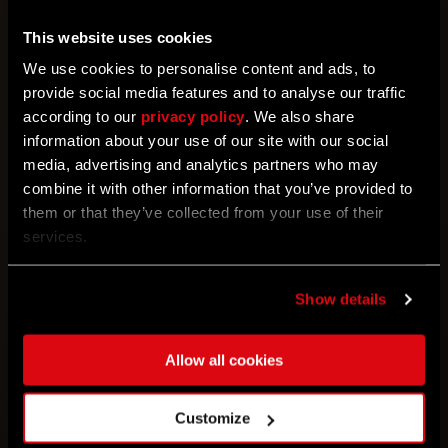
Desde su lanzamiento hace más de dos años, Dying
This website uses cookies
Light 2 Stay Human ha evolucionado de forma
We use cookies to personalise content and ads, to
significativa gracias a los comentarios de la
provide social media features and to analyse our traffic
comunidad. Ya ha recibido cerca de 20 grandes
according to our
privacy policy
. We also share
actualizaciones que mejoran todos los aspectos del
information about your use of our site with our social
juego, así que ahora es el momento perfecto para
media, advertising and analytics partners who may
unirse a la lucha por la supervivencia en Villedor.
combine it with other information that you’ve provided to
them or that they’ve collected from your use of their
Ajustes gráficos mejorados en PlayStation®5 Pro
services.
Y eso no es todo: los peregrinos de PlayStation que
han tenido la suerte de hacerse con la nueva
PlayStation®5 Pro, conseguirán mejoras exclusivas
Show details
para las cuatro configuraciones gráficas:
Allow all cookies
Equilibrado:
4K mejorado a 60 FPS. Ahora
con una resolución de base aumentada
Customize
(1512p) y mejor calidad de iluminación