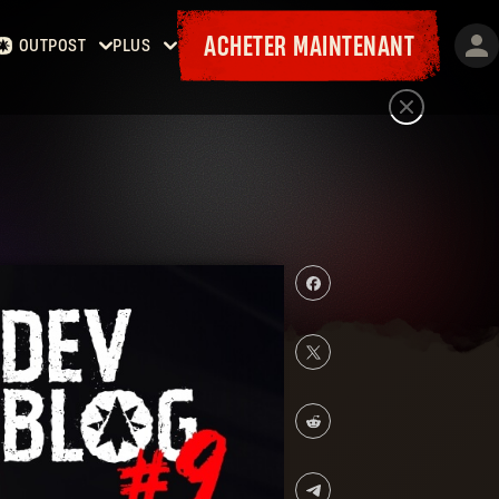
ACHETER MAINTENANT
OUTPOST
PLUS
Accueil
Événements
Contrats
Cadeaux
Armurerie
Cartes
Laufzettel