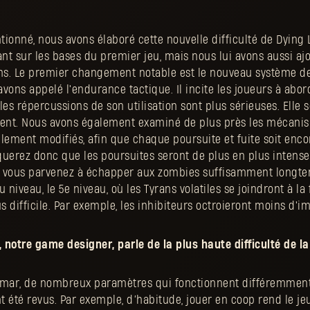
ionné, nous avons élaboré cette nouvelle difficulté de Dying 
 sur les bases du premier jeu, mais nous lui avons aussi aj
ons. Le premier changement notable est le nouveau système d
vons appelé l'endurance tactique. Il incite les joueurs à abo
les répercussions de son utilisation sont plus sérieuses. Elle 
ent. Nous avons également examiné de plus près les mécani
lement modifiés, afin que chaque poursuite et fuite soit encor
uerez donc que les poursuites seront de plus en plus intenses,
i vous parvenez à échapper aux zombies suffisamment longte
iveau, le 5e niveau, où les Tyrans volatiles se joindront à la f
 difficile. Par exemple, les inhibiteurs octroieront moins d'i
 notre game designer, parle de la plus haute difficulté de la
mar, de nombreux paramètres qui fonctionnent différemment
nt été revus. Par exemple, d’habitude, jouer en coop rend le jeu