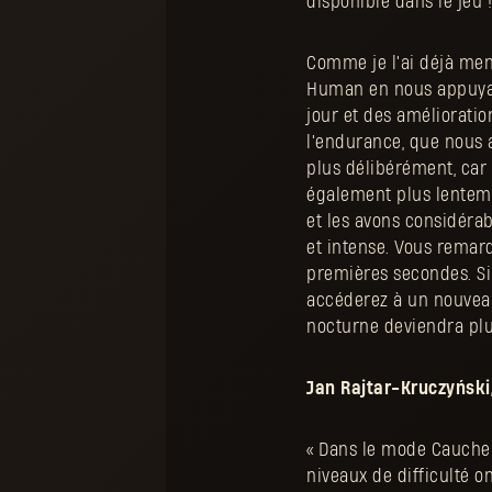
disponible dans le jeu !
Comme je l'ai déjà ment
Human en nous appuyant
jour et des améliorati
l'endurance, que nous a
plus délibérément, car 
également plus lentem
et les avons considérab
et intense. Vous remarq
premières secondes. S
accéderez à un nouveau n
nocturne deviendra plus
Jan Rajtar-Kruczyński,
« Dans le mode Cauche
niveaux de difficulté o