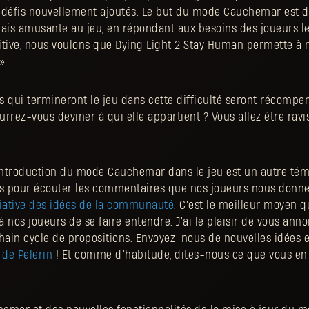
 défis nouvellement ajoutés. Le but du mode Cauchemar est d
is amusante au jeu, en répondant aux besoins des joueurs le
itive, nous voulons que Dying Light 2 Stay Human permette à 
»
rs qui termineront le jeu dans cette difficulté seront récomp
rrez-vous deviner à qui elle appartient ? Vous allez être ravis
'introduction du mode Cauchemar dans le jeu est un autre té
ns pour écouter les commentaires que nos joueurs nous donne
itiative des idées de la communauté
. C'est le meilleur moyen 
 nos joueurs de se faire entendre. J'ai le plaisir de vous an
hain cycle de propositions. Envoyez-nous de nouvelles idées e
 de Pèlerin
! Et comme d’habitude, dites-nous ce que vous en