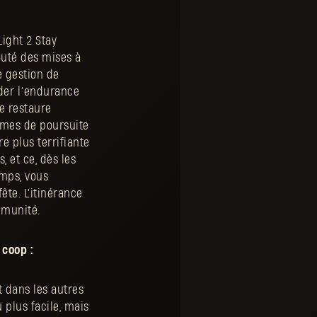
Light 2 Stay
outé des mises à
e gestion de
rder l’endurance
se restaure
smes de poursuite
e plus terrifiante
 et ce, dès les
mps, vous
ête. L'itinérance
mmunité.
 coop :
 dans les autres
 plus facile, mais