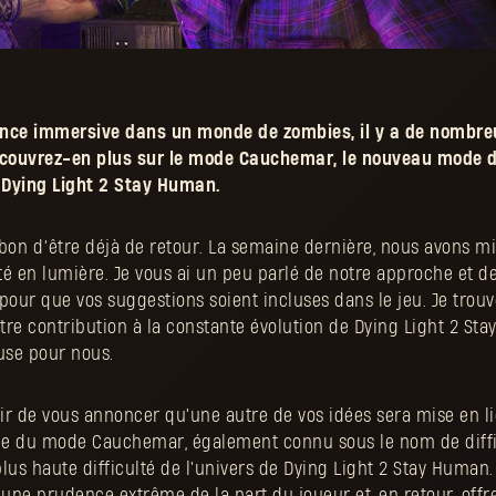
ence immersive dans un monde de zombies, il y a de nombre
couvrez-en plus sur le mode Cauchemar, le nouveau mode d
e Dying Light 2 Stay Human.
 bon d’être déjà de retour. La semaine dernière, nous avons mis
 en lumière. Je vous ai un peu parlé de notre approche et 
our que vos suggestions soient incluses dans le jeu. Je trouv
otre contribution à la constante évolution de Dying Light 2 St
use pour nous.
aisir de vous annoncer qu'une autre de vos idées sera mise en 
rle du mode Cauchemar, également connu sous le nom de diffi
lus haute difficulté de l'univers de Dying Light 2 Stay Human.
 une prudence extrême de la part du joueur et, en retour, off