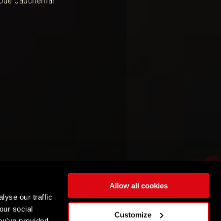
 mode Cauchemar
Allow all cookies
lyse our traffic
our social
Customize
ou’ve provided