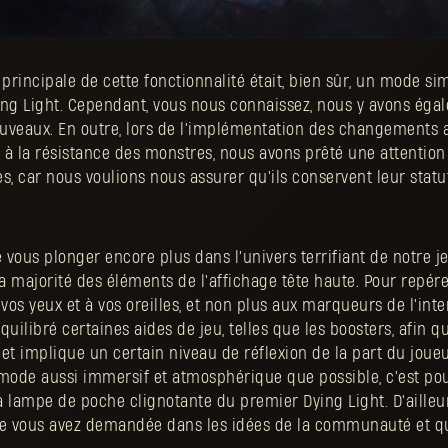
 principale de cette fonctionnalité était, bien sûr, un mode sim
ing Light. Cependant, vous nous connaissez, nous y avons éga
veaux. En outre, lors de l'implémentation des changements 
t à la résistance des monstres, nous avons prêté une attention
s, car nous voulions nous assurer qu'ils conservent leur statu
vous plonger encore plus dans l'univers terrifiant de notre j
majorité des éléments de l'affichage tête haute. Pour repér
vos yeux et à vos oreilles, et non plus aux marqueurs de l'inter
uilibré certaines aides de jeu, telles que les boosters, afin qu
et implique un certain niveau de réflexion de la part du joue
 mode aussi immersif et atmosphérique que possible, c'est po
la lampe de poche clignotante du premier Dying Light. D'ailleurs
ue vous avez demandée dans les idées de la communauté et q