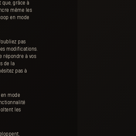
st que, grâce à
incre même les
n coop en mode
'oubliez pas
tes modifications.
de répondre à vos
s de la
ésitez pas à
er en mode
nctionnalité
oltent les
eloppent,