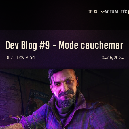
JEUX
ACTUALITÉS
Dying
Light
Dev Blog #9 - Mode cauchemar
Dying
Light 2:
DL2
Dev Blog
04/15/2024
Stay
Human
Dying
Light:
The
Beast