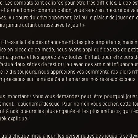
ire. Les combats sont calibrés pour être très difficiles. L'idée e
 et à une bonne communication, vous serez en mesure de va
ces. Au cours du développement, j'ai eu le plaisir de jouer e
is jamais autant amusé avec le jeu ! »
J'ai dressé la liste des changements les plus importants, mais n
mise en place de ce mode, nous avons appliqué des tas de peti
emarquerez et les apprécierez toutes. En fait, pour être sûrs 
fectué deux séries de test du jeu avec des amis et influenceur
e dis toujours, nous apprécions vos commentaires, alors n'h
 impressions sur le mode Cauchemar sur nos réseaux sociaux.
le plus important ! Vous vous demandez peut-être pourquoi jou
lement... cauchemardesque. Pour ne rien vous cacher, cette fo
t à nos joueurs les plus engagés et les plus endurcis, qui réc
nek explique :
qu'à chaque mise à jour, les personnages des joueurs se dév