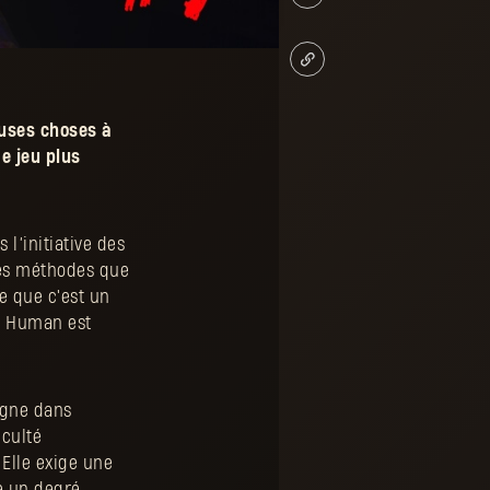
uses choses à
e jeu plus
 l’initiative des
des méthodes que
e que c'est un
ay Human est
ligne dans
culté
 Elle exige une
re un degré