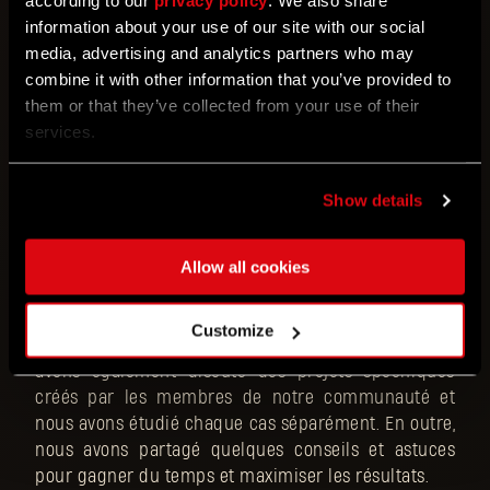
according to our
privacy policy
. We also share
qu'on se connaissait depuis toujours, même si nos
information about your use of our site with our social
discussions précédentes n'avaient eu lieu qu'en
media, advertising and analytics partners who may
ligne. »
combine it with other information that you’ve provided to
them or that they’ve collected from your use of their
services.
Durant la première partie des ateliers, nous nous
sommes concentrés sur la théorie : ce qui entre
dans la conception d'une bonne carte, et les aspects
Show details
les plus importants pour qu'elle soit réussie. Par
exemple, il n'est en réalité pas nécessaire de se
Allow all cookies
triturer pendant 20 heures pour trouver le scénario
parfait pour que les gens aient envie d'y jouer.
Parfois, il suffit d'une idée géniale pour 5 minutes de
Customize
fun, à condition qu'elle soit bien exécutée. Nous
avons également discuté des projets spécifiques
créés par les membres de notre communauté et
nous avons étudié chaque cas séparément. En outre,
nous avons partagé quelques conseils et astuces
pour gagner du temps et maximiser les résultats.