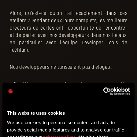
Alors, qu'est-ce qu'on fait exactement dans ces
ateliers ? Pendant deux jours complets, les meilleurs
créateurs de cartes ont l'opportunité de rencontrer
et de parler avec nos développeurs dans nos locaux,
en particulier avec l'équipe Developer Tools de
Techland.
Nos développeurs ne tarissaient pas d'éloges :
« J'ai été surpris et ravi de constater que nos invités
avaient des expériences et des compétences
uniques, adaptées à des domaines différents et à
des caractéristiques diverses. Ils renvoyaient l'image
This website uses cookies
d'une équipe soudée qui créait ses propres jeux
depuis des années. Parfois, j'avais l'impression qu'ils
We use cookies to personalise content and ads, to
en savaient plus sur nos outils que nos
provide social media features and to analyse our traffic
développeurs ou que moi ! J'ai aussi eu l'impression