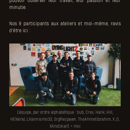
pouvoir observer leur travail, leur passion et leur
minutie.
Nos 9 participants aux ateliers et moi-même, ravis
d'être ici :
L'équipe, par ordre alphabétique : bub, Crex, Hank_Hill,
HENeral, Liliannismo33, SrgRespawn, TheAhmetIbrahim, X_0,
XAndUkarE + moi