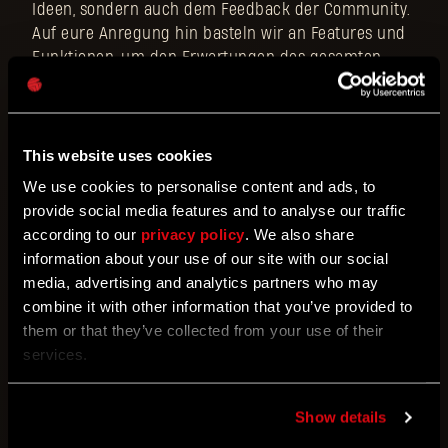
Ideen, sondern auch dem Feedback der Community.
Auf eure Anregung hin basteln wir an Features und
Funktionen, um den Erwartungen des gesamten
Spielerspektrums gerecht zu werden.
Unsere kontinuierliche Arbeit am aktiven Teil des
This website uses cookies
Gameplays wirkt sich maßgeblich darauf aus, wie
das Spiel aufgenommen wird. Darunter fällt das
We use cookies to personalise content and ads, to
überholte, realistischere und bodenständigere
provide social media features and to analyse our traffic
Parkour-System, aber auch das Verhalten von
according to our
privacy policy
. We also share
Feinden. Wem also zum Release Zombies, die von
information about your use of our site with our social
Dächern fallen, gefehlt haben – hier sind sie!
media, advertising and analytics partners who may
combine it with other information that you’ve provided to
them or that they’ve collected from your use of their
Wir haben auch die Interaktionen mit unseren
services.
infizierten Freunden auf ein neues Niveau
angehoben, ihre Gesichter sind jetzt noch
lebensechter (ganz genau) und voller Emotionen.
Show details
Wir können jetzt realistischer zuschlagen und der