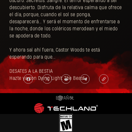
oscuro. Secretos. Sangre. El terror esperando a ser
descubierto. Disfruta de la relativa calma que ofrece
el día, porque, cuando el sol se ponga,
desaparecerá... Y será el momento de enfrentarse a
la noche, donde los coléricos merodean y el miedo
se apodera de todo.
Y ahora sal ahí fuera, Castor Woods te está
esperando para que...
DESATES A LA BESTIA
Hazte ya con Dying Light: The Beast.
ESPAÑOL
DEUTSCH
ENGLISH
FRANÇAIS