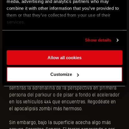
media, advertising and analytics partners who may
Eres Kyle Crane y tu venganza comienza ahora.
combine it with other information that you’ve provided to
Disfruta del combate físico mientras aplastas
them or that they’ve collected from your use of their
cráneos y le sacas las tripas a quien se ponga en tu
services.
camino. Dale caña a la brutalidad desatando a la
Bestia que corre por tus venas y destroza a tus
enemigos con tus propias manos. Crea un
Show details
espectáculo glorioso de violencia. Saca tu lado más
bestia, creativo y brutal.
Allow all cookies
Piérdete por las calles de Castor Woods, que cobran
vida con los gráficos de nueva generación y avances
Customize
técnicos inmersivos. A medida que exploras el valle,
sentirás la adrenalina de la perspectiva en primera
persona del parkour o de pisar a fondo el acelerador
en los vehículos 4x4 que encuentres. Regodéate en
el apocalipsis zombi más hermoso.
Sin embargo, bajo la superficie acecha algo más