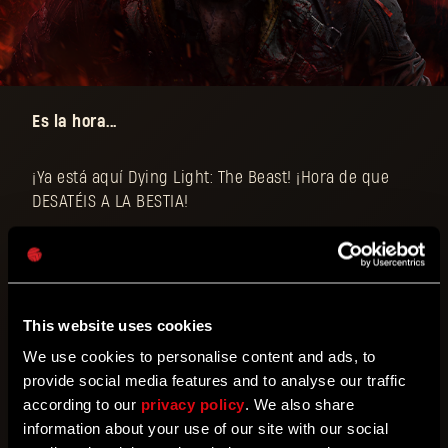
Es la hora...
¡Ya está aquí Dying Light: The Beast! ¡Hora de que
DESATÉIS A LA BESTIA!
Dying Light: The Beast lleva todo lo que conocéis y os
encanta de la saga a su máximo exponente: el
combate es más físico y brutal; el parkour es más
realista e inmersivo; la noche, más agobiante.
This website uses cookies
¡Hemos elevado todo a la máxima potencia para
We use cookies to personalise content and ads, to
crear el mejor Dying Light!
provide social media features and to analyse our traffic
according to our
privacy policy
. We also share
[VIDEO TRAILER]
information about your use of our site with our social