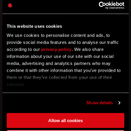
moderación.
Siempre hemos querido asegurarnos de que las
ideas que aparecen en nuestra página web sean
This website uses cookies
claras y concisas, pero ahora nos hemos dado
We use cookies to personalise content and ads, to
cuenta de lo importante que es que sean factibles
provide social media features and to analyse our traffic
desde el principio. Para darte algunos ejemplos,
according to our
privacy policy
. We also share
algunas de las ideas que tenemos que rechazar son
information about your use of our site with our social
nuevas ubicaciones, nuevos modelos de enemigos;
media, advertising and analytics partners who may
no siempre es posible implementar conceptos tan
combine it with other information that you’ve provided to
grandes, al menos en un futuro previsible. Antes,
them or that they’ve collected from your use of their
algunas ideas se daban de bruces con la realidad
services.
casi al final del proceso. Y por ello, a partir de ahora,
evitaremos eso haciendo que un desarrollador se
fije en las ideas que están en la fase de moderación
Show details
para asegurarse de que se adecúan a la visión y los
planes que tienen para el juego. Queremos que el
Allow all cookies
proyecto de las ideas de la comunidad muestre
ideas que sean factibles y posibles, para así evitar