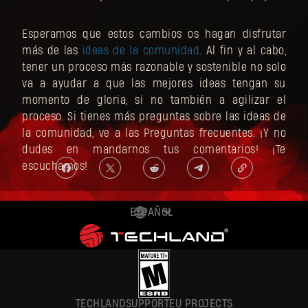
Esperamos que estos cambios os hagan disfrutar
más de las
ideas de la comunidad
. Al fin y al cabo,
tener un proceso más razonable y sostenible no solo
va a ayudar a que las mejores ideas tengan su
momento de gloria, si no también a agilizar el
proceso. Si tienes más preguntas sobre las ideas de
la comunidad, ve a las Preguntas frecuentes. ¡Y no
dudes en mandarnos tus comentarios! ¡Te
escuchamos!
ESPAÑOL
DEUTSCH
ENGLISH
FRANÇAIS
TECHLAND
SUPPORT
EU PROJECTS
POLSKI