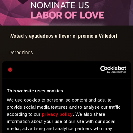
¡Votad y ayudadnos a llevar el premio a Villedor!
Peregrinos:
Los Premios Steam están a la vuelta de la esquina
,
las nominaciones empiezan a llegar y nos
encantaría contar con vuestro voto para el premio
This website uses cookies
Con amor y dedicación.
Desde el lanzamiento en
febrero de 2022, hemos publicado más de diez
We use cookies to personalise content and ads, to
actualizaciones gratuitas y las que quedan por venir
provide social media features and to analyse our traffic
estos años; es más, ya estamos trabajando a destajo
according to our
privacy policy
. We also share
en la siguiente, que llegará justo a tiempo para
information about your use of our site with our social
manteneros calentitos en invierno.
media, advertising and analytics partners who may