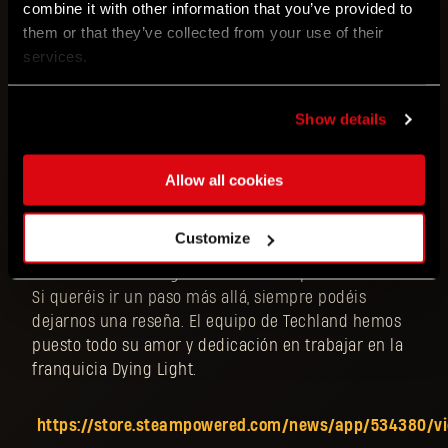
combine it with other information that you’ve provided to
them or that they’ve collected from your use of their
Sabemos lo importante que resulta la comunicación
services.
directa con nuestros jugadores, ya que sois la razón
de que estemos donde estamos,
y vuestros
comentarios son esenciales para hacer de Dying
Show details
Light 2 Stay Human el mejor juego de zombis.
Esperamos que valoréis nuestros continuos
esfuerzos para mejorar el juego con cada
Allow all cookies
actualización. Por ello, os pedimos que nominéis
Dying Light 2 Stay Human
al premio
Con amor y
Customize
dedicación
de este año, ya que el mero hecho de
estar nominados significaría mucho para nosotros.
Si queréis ir un paso más allá, siempre podéis
dejarnos una reseña. El equipo de Techland hemos
puesto todo su amor y dedicación en trabajar en la
franquicia Dying Light.
https://store.steampowered.com/news/app/534380/v