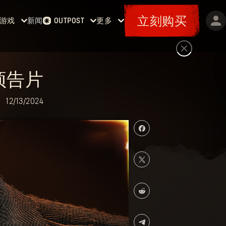
立刻购买
游戏
新闻
更多
OUTPOST
主页
活动
《消逝
赏金任务
特典
的光
军械库
地图
芒》
票据
预告片
消
逝的光
12/13/2024
芒2
《消逝
的光
芒：困
兽》