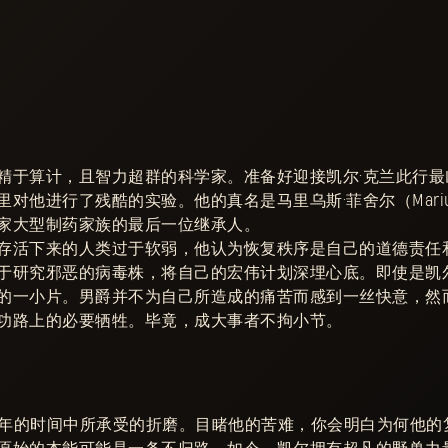
精于算计，且智力超群的科学家。准备好迎接凯尔·克兰此行最
他进行了残酷的实验。他的真名是马里乌斯·菲舍尔（Marius F
家大型制药家族的最后一位继承人。
存活下来的人类过于软弱，他认为恢复秩序是自己的道德责任
于研究邪恶的病毒株，将自己的宏伟计划深埋心底。即使是凯尔
的一小片。男爵并不为自己所造成的痛苦而感到一丝快意，然
功路上的必要牺牲。毕竟，成大事者不拘小节。
13年的时间中所承受的折磨。目睹他的苦难，你会明白为何他的