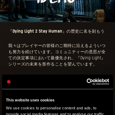
『Dying Light 2 Stay Human』の歴史に名を刻もう
我々はプレイヤーの皆様のご期待に沿えるよういつ
も努力を続けています。コミュニティーの意思が全
ての決定事項において最優先され、『Dying Light』
シリーズの未来を形作ることを望んでいます。
6月に流浪人の前哨基地に、コニュニティ・アイデ
ィア・セクションのベータ版を導入したのはこのた
めです。以来、プレイヤーの皆様より『Dying Light
2 Stay Human』に導入して欲しい新機能、メカニク
This website uses cookies
ス、武器等々、何千ものご提案を頂いております。
We use cookies to personalise content and ads, to
provide social media features and to analyse our traffic