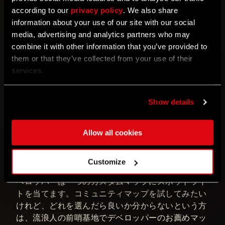
本日、コミュニティ投票を先駆けて、プレイヤーの
according to our
privacy policy
. We also share
皆様のアイデアを公開いたします。まだまだ始まり
information about your use of our site with our social
にすぎません！今後も定期的にカタログを更新して
media, advertising and analytics partners who may
いきます。流浪人の前哨基地アカウントをお持ちの
combine it with other information that you’ve provided to
方なら、どなたでも投票できます。各月末の時点で
them or that they’ve collected from your use of their
最も評価の高かったアイデア10選が、デベロッパー
services.
にレビューされます。皆様のアイデアがゲームに導
入されるのを心待ちにしております。
Show details
アイデアの投稿・投票はこちらから：
pilgrimoutpost.com/goodies/community-ideas
.
Allow all cookies
コミュニティマップのチェックをお忘れなく。毎週
Customize
水曜日、野心溢れるアーキテクトを称えるため、デ
ベロッパーは一つのカスタムマップにスポットライ
トを当てます。コミュニティマップを試してみたい
けれど、どれを選んだら良いか分からないという方
は、流浪人の前哨基地でデベロッパーのお薦めマッ