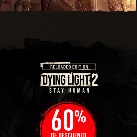
SCRAPPER OUTFIT AND GEAR
There’s upcycling and then there’s whatever this is! It
might not be the height of fashion, but it’ll do.
PATCHY PARAGLIDER
This paraglider might have more holes in it than Swiss
cheese, but they’ve all been patched over. Let’s just
hope that stitching holds!
SCRAP SLICER
Being able to turn some scrap into something more is
not a skill we all have these days. But in a post-
apocalyptic world, this skill might just keep you alive!