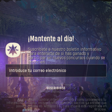
¡Mantente al día!
Suscríbete a nuestro boletín informativo
para enterarte de si has ganado y
participar en nuevos concursos cuando se
anuncien.
Introduce tu correo electrónico
SUSCRIBIRSE
Aquí
puedes encontrar información sobre cómo procesamos tu
información personal, incluyendo tus derechos básicos. La entidad que
posee tus datos es Techland S.A., cuya oficina está registrada en
Wrocław.