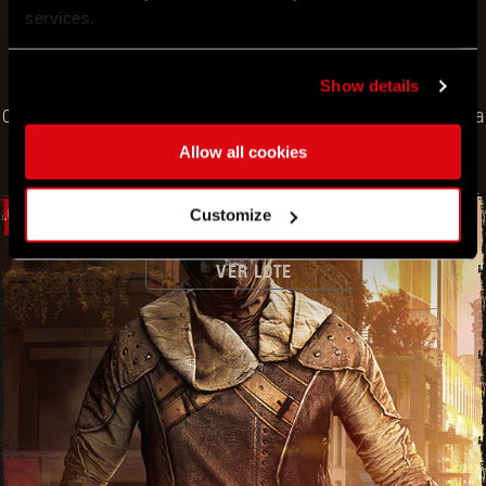
services.
POST-APO BUNDLE
LOTE DE ANUBIS, CHACAL DE LA MUERTE
Show details
Consíguelo sin costo en la tienda del juego. La oferta termina
el 11 de julio.
Allow all cookies
LOTE GRATUITO
Customize
VER LOTE