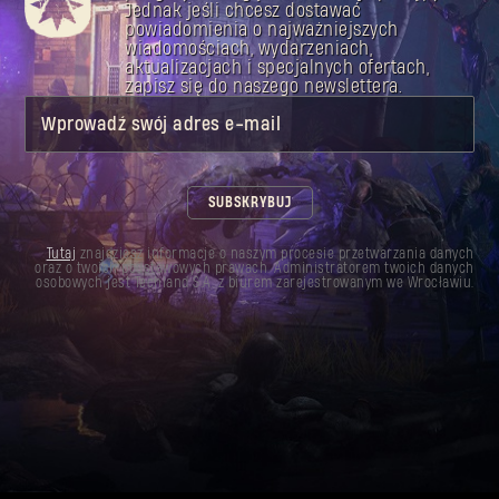
Jednak jeśli chcesz dostawać
powiadomienia o najważniejszych
wiadomościach, wydarzeniach,
aktualizacjach i specjalnych ofertach,
zapisz się do naszego newslettera.
Wprowadź swój adres e-mail
SUBSKRYBUJ
Tutaj
znajdziesz informacje o naszym procesie przetwarzania danych
oraz o twoich podstawowych prawach. Administratorem twoich danych
osobowych jest Techland S.A. z biurem zarejestrowanym we Wrocławiu.